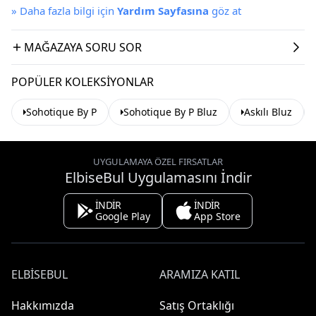
»
Daha fazla bilgi için
Yardım Sayfasına
göz at
MAĞAZAYA SORU SOR
POPÜLER KOLEKSIYONLAR
Sohotique By P
Sohotique By P Bluz
Askılı Bluz
UYGULAMAYA ÖZEL FIRSATLAR
ElbiseBul Uygulamasını İndir
İNDİR
İNDİR
Google Play
App Store
ELBISEBUL
ARAMIZA KATIL
Hakkımızda
Satış Ortaklığı