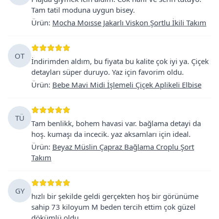
Tam tatil moduna uygun bisey.
Ürün
:
Mocha Moısse Jakarlı Viskon Şortlu İkili Takım
OT
İndirimden aldım, bu fiyata bu kalite çok iyi ya. Çiçek
detayları süper duruyo. Yaz için favorim oldu.
Ürün
:
Bebe Mavi Midi İşlemeli Çiçek Aplikeli Elbise
TÜ
Tam benlikk, bohem havasi var. bağlama detayi da
hoş. kumaşı da incecik. yaz aksamları için ideal.
Ürün
:
Beyaz Müslin Çapraz Bağlama Croplu Şort
Takım
GY
hızlı bir şekilde geldi gerçekten hoş bir görünüme
sahip 73 kiloyum M beden tercih ettim çok güzel
dökümlü oldu