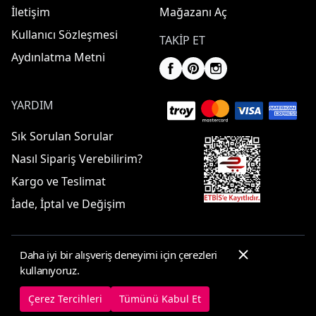
İletişim
Mağazanı Aç
Kullanıcı Sözleşmesi
TAKIP ET
Aydınlatma Metni
YARDIM
Sık Sorulan Sorular
Nasıl Sipariş Verebilirim?
Kargo ve Teslimat
İade, İptal ve Değişim
Daha iyi bir alışveriş deneyimi için çerezleri
© 2025 ElbiseBul -
Her Hakkı Saklıdır
kullanıyoruz.
Çerez Tercihleri
Çerez Politikası
Çerez Tercihleri
Tümünü Kabul Et