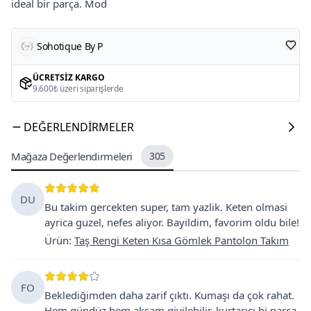
ideal bir parça. Mod
Sohotique By P
ÜCRETSIZ KARGO
9.600₺ üzeri siparişlerde
DEĞERLENDIRMELER
Mağaza Değerlendirmeleri
305
DU
Bu takim gercekten super, tam yazlik. Keten olmasi
ayrica guzel, nefes aliyor. Bayildim, favorim oldu bile!
Ürün
:
Taş Rengi Keten Kısa Gömlek Pantolon Takım
FO
Beklediğimden daha zarif çıktı. Kumaşı da çok rahat.
Hem gündüz hem akşam giyilebilir, kurtarıcı bi parça