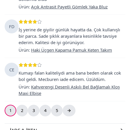
Ürün
:
Açık Antrasit Payetli Gömlek Yaka Bluz
FD
İş yerine de giyilir günlük hayatta da. Çok kullanışlı
bir parca. Sade şıklık arayanlara kesinlikle tavsiye
ederim. Kalitesi de iyi görünüyor.
Ürün
:
Haki Üçgen Kapama Pamuk Keten Takım
CE
Kumaşı falan kaliteliydi ama bana beden olarak cok
bol geldi. Mecburen iade edicem. Üzüldüm.
Ürün
:
Kahverengi Desenli Askılı Bel Bağlamalı Kloş
Maxi Elbise
1
2
3
4
5