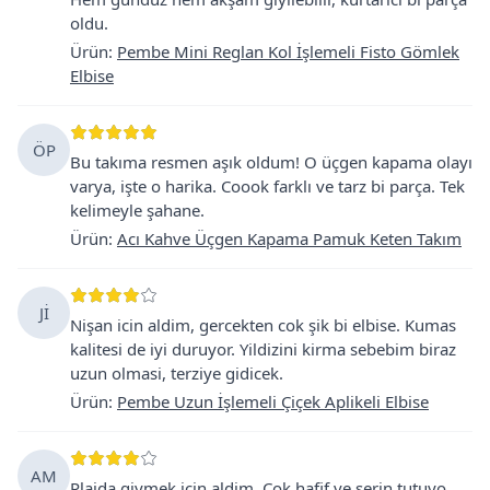
oldu.
Ürün
:
Pembe Mini Reglan Kol İşlemeli Fisto Gömlek
Elbise
ÖP
Bu takıma resmen aşık oldum! O üçgen kapama olayı
varya, işte o harika. Coook farklı ve tarz bi parça. Tek
kelimeyle şahane.
Ürün
:
Acı Kahve Üçgen Kapama Pamuk Keten Takım
Jİ
Nişan icin aldim, gercekten cok şik bi elbise. Kumas
kalitesi de iyi duruyor. Yildizini kirma sebebim biraz
uzun olmasi, terziye gidicek.
Ürün
:
Pembe Uzun İşlemeli Çiçek Aplikeli Elbise
AM
Plajda giymek icin aldim. Cok hafif ve serin tutuyo.