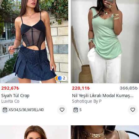
2
292,67₺
220,11₺
366,85₺
Siyah Tül Crop
Nil Yeşili Likralı Modal Kumaş
Luvita Co
Sohotique By P
Yuvarlak Yaka Atlet
XS/34,S/36,M/38,L/40
S