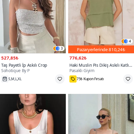
4
3
Pazaryerlerinde
810,24₺
527,85₺
776,62₺
Taş Payetli İp Askılı Crop
Haki Muslin Pis Dikiş Askılı Katlı
Sohotique By P
Pasaklı Giyim
Salaş Basic Atlet Bluz
S,M,L,XL
75₺ Kupon Fırsatı