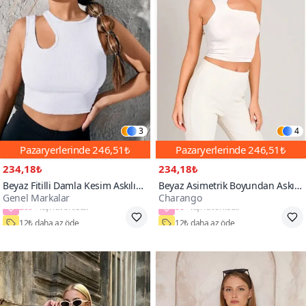
3
4
Pazaryerlerinde
246,51₺
Pazaryerlerinde
246,51₺
234,18₺
234,18₺
Beyaz Fitilli Damla Kesim Askılı
Beyaz Asimetrik Boyundan Askılı
Genel Markalar
Charango
Bluz
Crop Top
200+
80+
12₺ daha az öde
12₺ daha az öde