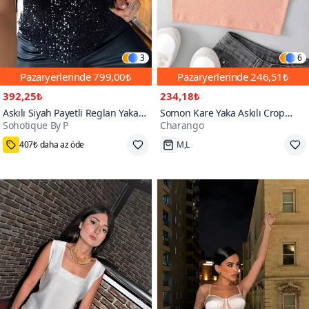
3
6
Pazaryerlerinde
799,00₺
Pazaryerlerinde
246,51₺
392,25₺
234,18₺
Askılı Siyah Payetli Reglan Yaka
Somon Kare Yaka Askılı Crop
Sohotique By P
Charango
Bluz
Atlet
9000+
407₺ daha az öde
M,L