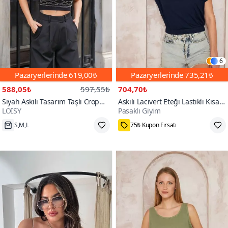
6
Pazaryerlerinde
619,00₺
Pazaryerlerinde
735,21₺
588,05₺
597,55₺
704,70₺
Siyah Askılı Tasarım Taşlı Crop
Askılı Lacivert Eteği Lastikli Kısa
LOISY
Pasaklı Giyim
Büstiyer
Kol Geniş Yuvarlak Yaka Cepli
Crop Bluz
S,M,L
75₺ Kupon Fırsatı