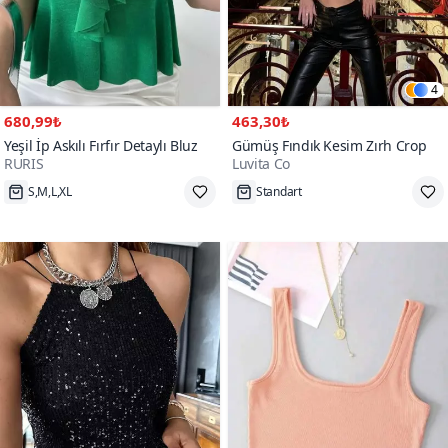
4
680,99₺
463,30₺
Yeşil İp Askılı Fırfır Detaylı Bluz
Gümüş Fındık Kesim Zırh Crop
RURIS
Luvita Co
S,M,L,XL
Standart