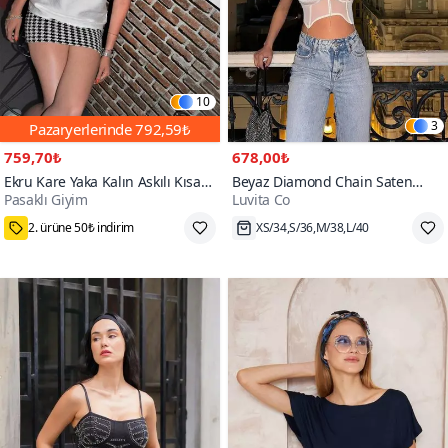
10
3
Pazaryerlerinde
792,59₺
759,70₺
678,00₺
Ekru Kare Yaka Kalın Askılı Kısa
Beyaz Diamond Chain Saten
Pasaklı Giyim
Luvita Co
Kollu Keten Beyaz Bluz
Korse Crop
700+
2. ürüne 50₺ indirim
XS/34,S/36,M/38,L/40