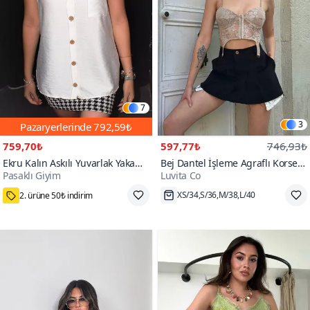
7
3
Pazaryerlerinde
792,59₺
759,70₺
597,77₺
746,93₺
Ekru Kalın Askılı Yuvarlak Yaka
Bej Dantel İşleme Agraflı Korse
Pasaklı Giyim
Luvita Co
Düğmeli Keten Beyaz Gömlek
Crop
300+
Bluz
2. ürüne 50₺ indirim
XS/34,S/36,M/38,L/40