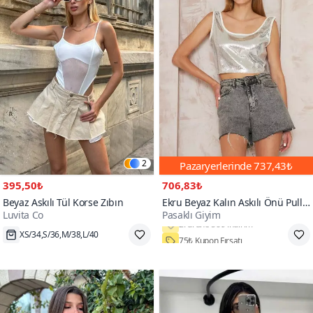
2
Pazaryerlerinde
737,43₺
395,50₺
706,83₺
Beyaz Askılı Tül Korse Zıbın
Ekru Beyaz Kalın Askılı Önü Pullu
Luvita Co
Pasaklı Giyim
Payet Arkası Penye Salaş Crop
Bluz
XS/34,S/36,M/38,L/40
75₺ Kupon Fırsatı