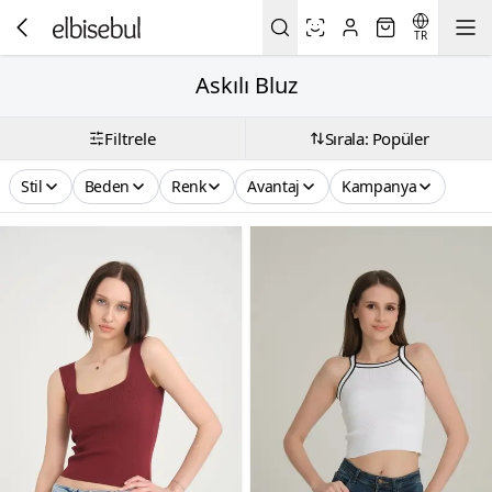
TR
Askılı Bluz
Filtrele
Sırala: Popüler
Stil
Beden
Renk
Avantaj
Kampanya