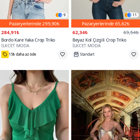
9
11
Pazaryerlerinde
299,90₺
Pazaryerlerinde
65,62₺
284,91₺
62,34₺
69,54₺
Bordo Kare Yaka Crop Triko
Beyaz Kol Çizgili Crop Triko
İLKCET MODA
İLKCET MODA
Standart
Tükenmek Üzere
80+
100+