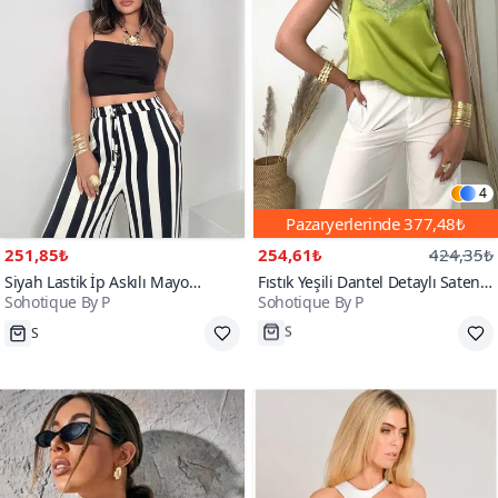
4
Pazaryerlerinde
377,48₺
251,85₺
254,61₺
424,35₺
Siyah Lastik İp Askılı Mayo
Fıstık Yeşili Dantel Detaylı Saten
Sohotique By P
Sohotique By P
Kumaş Crop
Askılı Bluz
S
S