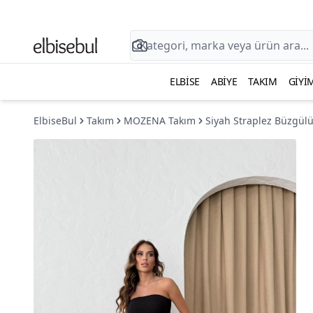
ELBISE
ABIYE
TAKIM
GIYI
ElbiseBul
Takım
MOZENA Takım
Siyah Straplez Büzgülü