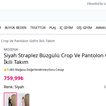
ElbiseBul'da S
M
BÜYÜK BEDEN
TESETTÜR
PLAJ
İÇ GIYIM
DIŞ GIYIM
AYAKK
 Crop Ve Pantolon Gofre İkili Takım
MOZENA
Siyah Straplez Büzgülü Crop Ve Pantolon 
İkili Takım
1.085 Mağaza Değerlendirmesi
Soru Cevap
759,99₺
Renk
:
Siyah
2