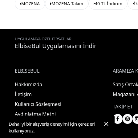
MOZENA
MOZENA Takım
40 TL İndirim
İk
UYGULAMAYA ÖZEL FIRSATLAR
ElbiseBul Uygulamasını İndir
ELBISEBUL
ARAMIZA K
Hakkımızda
Satış Ortak
İletişim
Mağazanı 
Kullanıcı Sözleşmesi
TAKIP ET
Aydınlatma Metni
Daha iyi bir alışveriş deneyimi için çerezleri
kullanıyoruz.