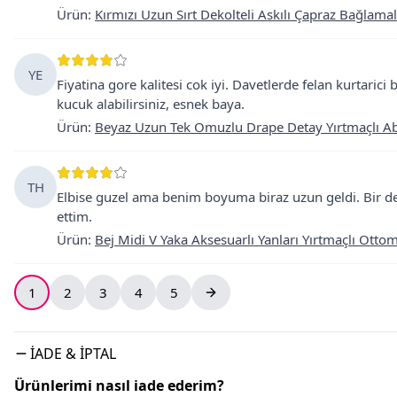
Ürün
:
Kırmızı Uzun Sırt Dekolteli Askılı Çapraz Bağlamal
YE
Fiyatina gore kalitesi cok iyi. Davetlerde felan kurtaric
kucuk alabilirsiniz, esnek baya.
Ürün
:
Beyaz Uzun Tek Omuzlu Drape Detay Yırtmaçlı Ab
TH
Elbise guzel ama benim boyuma biraz uzun geldi. Bir d
ettim.
Ürün
:
Bej Midi V Yaka Aksesuarlı Yanları Yırtmaçlı Otto
1
2
3
4
5
İADE & İPTAL
Ürünlerimi nasıl iade ederim?