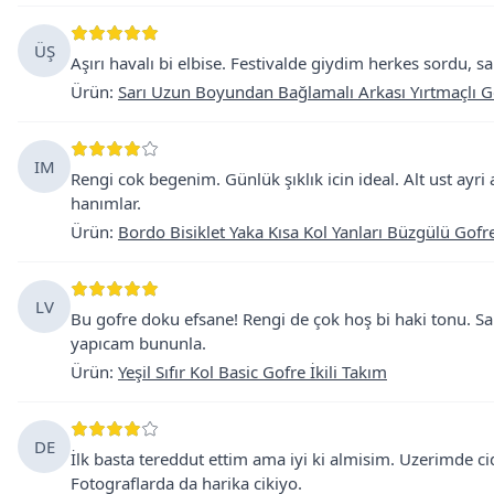
ÜŞ
Aşırı havalı bi elbise. Festivalde giydim herkes sordu, sarı
Ürün
:
Sarı Uzun Boyundan Bağlamalı Arkası Yırtmaçlı Go
IM
Rengi cok begenim. Günlük şıklık icin ideal. Alt ust ayri 
hanımlar.
Ürün
:
Bordo Bisiklet Yaka Kısa Kol Yanları Büzgülü Gofre
LV
Bu gofre doku efsane! Rengi de çok hoş bi haki tonu. Sa
yapıcam bununla.
Ürün
:
Yeşil Sıfır Kol Basic Gofre İkili Takım
DE
İlk basta tereddut ettim ama iyi ki almisim. Uzerimde cid
Fotograflarda da harika cikiyo.