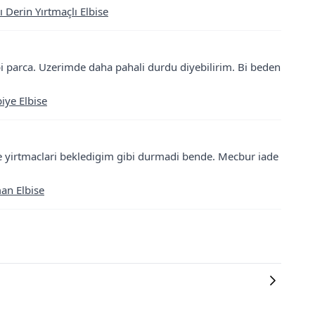
ı Derin Yırtmaçlı Elbise
i bi parca. Uzerimde daha pahali durdu diyebilirim. Bi beden
iye Elbise
e yirtmaclari bekledigim gibi durmadi bende. Mecbur iade
man Elbise