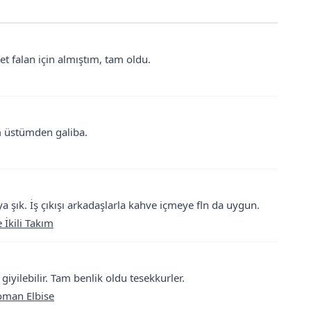
t falan için almıştım, tam oldu.
am üstümden galiba.
 şık. İş çıkışı arkadaşlarla kahve içmeye fln da uygun.
 İkili Takım
iyilebilir. Tam benlik oldu tesekkurler.
toman Elbise