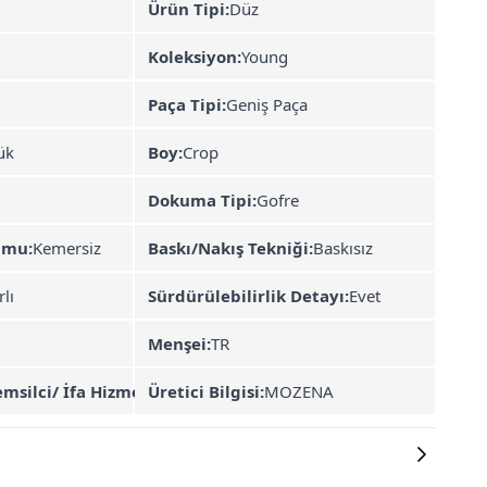
Ürün Tipi:
Düz
Koleksiyon:
Young
Paça Tipi:
Geniş Paça
ük
Boy:
Crop
Dokuma Tipi:
Gofre
umu:
Kemersiz
Baskı/Nakış Tekniği:
Baskısız
rlı
Sürdürülebilirlik Detayı:
Evet
Menşei:
TR
emsilci/ İfa Hizmet Sağlayıcı:
Üretici Bilgisi:
MOZENA
MOZENA