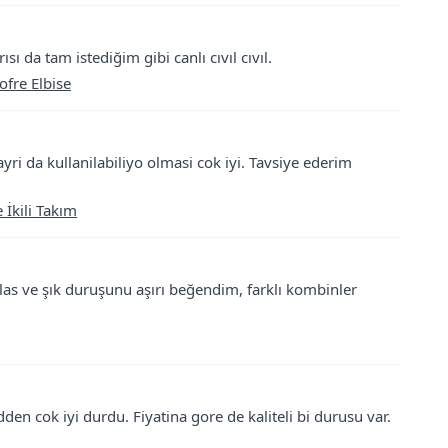
sı da tam istediğim gibi canlı cıvıl cıvıl.
fre Elbise
ayri da kullanilabiliyo olmasi cok iyi. Tavsiye ederim
 İkili Takım
las ve şık duruşunu aşırı beğendim, farklı kombinler
den cok iyi durdu. Fiyatina gore de kaliteli bi durusu var.