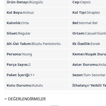
Ürün Detayı:
Büzgülü
Cep:
Cepsiz
Kol Boyu:
Kolsuz
Kol Tipi:
Straplez
Kalınlık:
Orta
Bel:
Normal Bel
Siluet:
Regular
Ortam:
Casual/Günl
Alt-Üst Takım:
Bluzlu Pantolonlu
Ek Özellik:
Esnek
Persona:
Young
Kemer/Kuşak Dur
Parça Sayısı:
2
Astar Durumu:
Asta
Paket İçeriği:
1+
Sezon:
Tüm Sezonlar
Kutu Durumu:
Kutulu
İthalatçı/ Yetkili T
DEĞERLENDIRMELER