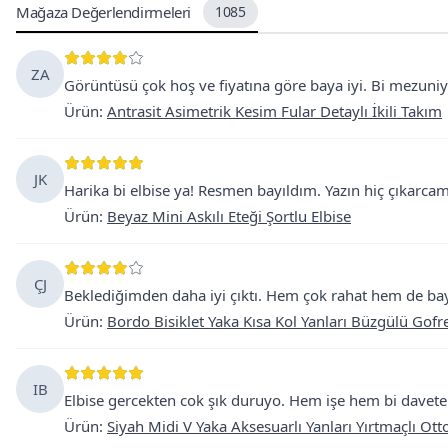
Mağaza Değerlendirmeleri
1085
ZA
Görüntüsü çok hoş ve fiyatına göre baya iyi. Bi mezuniye
Ürün
:
Antrasit Asimetrik Kesim Fular Detaylı İkili Takım
JK
Harika bi elbise ya! Resmen bayıldım. Yazın hiç çıkarc
Ürün
:
Beyaz Mini Askılı Eteği Şortlu Elbise
ÇJ
Beklediğimden daha iyi çıktı. Hem çok rahat hem de baya
Ürün
:
Bordo Bisiklet Yaka Kısa Kol Yanları Büzgülü Gofre
IB
Elbise gercekten cok şık duruyo. Hem işe hem bi davete g
Ürün
:
Siyah Midi V Yaka Aksesuarlı Yanları Yırtmaçlı Ot