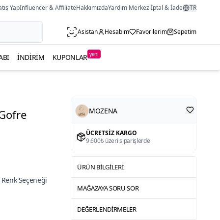
atış Yap
Influencer & Affiliate
Hakkımızda
Yardım Merkezi
İptal & İade
TR
Asistan
Hesabım
Favorilerim
Sepetim
yeni
ABI
İNDIRIM
KUPONLAR
MOZENA
Gofre
ÜCRETSIZ KARGO
9.600₺ üzeri siparişlerde
ÜRÜN BILGILERI
 Renk Seçeneği
MAĞAZAYA SORU SOR
DEĞERLENDIRMELER