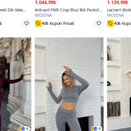
1.044,99₺
1.139,99₺
eli Dik Yaka
Antrasit Fitilli Crop Bluz İkili Pantolon
Lacivert Bis
MOZENA
MOZENA
Takım
Basic İkili T
e
55₺ daha az öde
60₺ daha
4
4