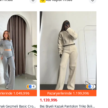
4
2
rlerinde
1.049,99₺
Pazaryerlerinde
1.199,99₺
1.139,99₺
mak Geçmeli Basic Crop
Bej Biyeli Kazak Pantolon Triko İkili