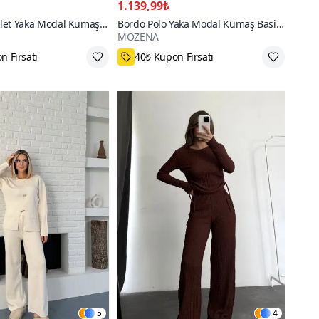
1.139,99₺
iklet Yaka Modal Kumaş
Bordo Polo Yaka Modal Kumaş Basic
MOZENA
akım
İkili Takım
 az öde
60₺ daha az öde
5
4