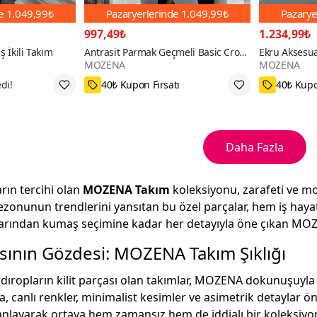
de
1.049,99₺
Pazaryerlerinde
1.049,99₺
Pazarye
997,49₺
1.234,99₺
iş İkili Takım
Antrasit Parmak Geçmeli Basic Crop
Ekru Aksesuar
MOZENA
MOZENA
Ve İspanyol Paça Tayt İkili Takım
Takım
tı
53₺ daha az öde
65₺ daha
Daha Fazla
arın tercihi olan
MOZENA Takım
koleksiyonu, zarafeti ve mo
sezonunun trendlerini yansıtan bu özel parçalar, hem iş hay
plarından kumaş seçimine kadar her detayıyla öne çıkan MOZE
ının Gözdesi: MOZENA Takım Şıklığı
dıropların kilit parçası olan takımlar, MOZENA dokunuşuyl
a, canlı renkler, minimalist kesimler ve asimetrik detaylar 
nlayarak ortaya hem zamansız hem de iddialı bir koleksiyon ç