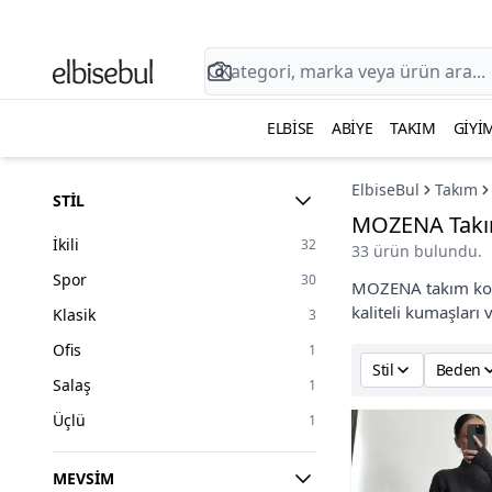
ELBISE
ABIYE
TAKIM
GIYI
ElbiseBul
Takım
STIL
MOZENA Tak
İkili
32
33 ürün bulundu.
Spor
30
MOZENA takım kole
kaliteli kumaşları 
Klasik
3
Ofis
1
Stil
Beden
Salaş
1
Üçlü
1
MEVSIM