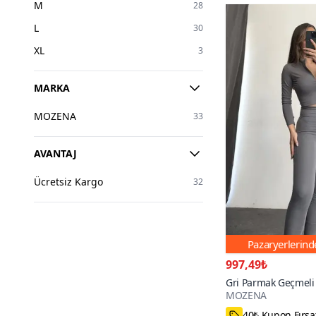
M
28
L
30
XL
3
MARKA
MOZENA
33
AVANTAJ
Ücretsiz Kargo
32
Pazaryerlerin
997,49₺
Gri Parmak Geçmeli 
MOZENA
Taytlı İkili Takım
53₺ daha az öd