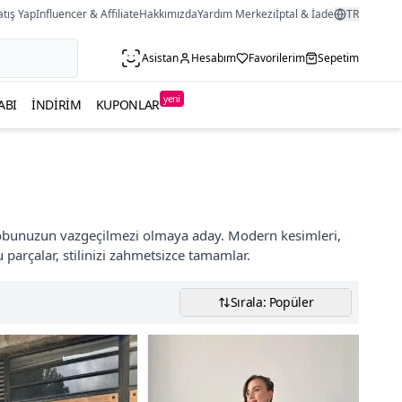
atış Yap
Influencer & Affiliate
Hakkımızda
Yardım Merkezi
İptal & İade
TR
Asistan
Hesabım
Favorilerim
Sepetim
yeni
ABI
İNDIRIM
KUPONLAR
obunuzun vazgeçilmezi olmaya aday. Modern kesimleri,
u parçalar, stilinizi zahmetsizce tamamlar.
Sırala: Popüler