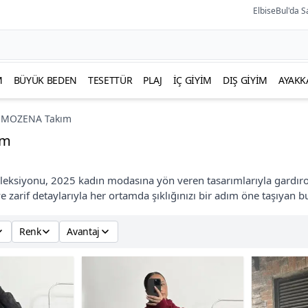
ElbiseBul'da S
M
BÜYÜK BEDEN
TESETTÜR
PLAJ
İÇ GIYIM
DIŞ GIYIM
AYAKK
MOZENA Takım
ım
ksiyonu, 2025 kadın modasına yön veren tasarımlarıyla gardır
ve zarif detaylarıyla her ortamda şıklığınızı bir adım öne taşıyan b
Renk
Avantaj