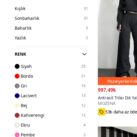
Kışlık
31
Sonbaharlık
31
Baharlık
5
Yazlık
2
RENK
Siyah
25
Bordo
21
Pazaryerlerin
Gri
16
997,49₺
Lacivert
13
Antrasit Triko Dik Y
MOZENA
Geçme Detaylı İkili 
Bej
12
Standart
Kahverengi
12
Ekru
4
Pembe
2