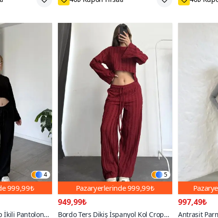
4
5
nde
999,99₺
Pazaryerlerinde
999,99₺
Pazarye
949,99₺
997,49₺
 İkili Pantolon
Bordo Ters Dikiş İspanyol Kol Crop
Antrasit Par