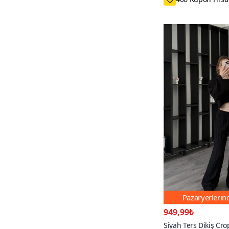
Pazaryerleri
949,99₺
Siyah Ters Dikiş Crop