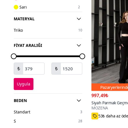
Sarı
2
Yeşil
2
MATERYAL
Mavi
1
Triko
10
Beyaz
1
FIYAT ARALIĞI
₺
₺
Uygula
Pazaryerlerin
997,49₺
BEDEN
Siyah Parmak Geçmel
MOZENA
Crop İkili Takım
Standart
3
S,M,L
S
28