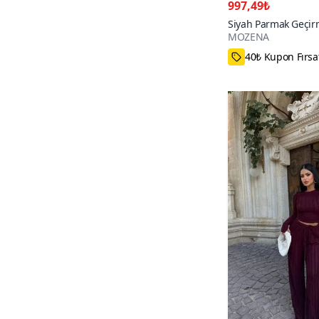
997,49₺
Siyah Parmak Geçirm
MOZENA
Triko İkili Takım
53₺ daha az öd