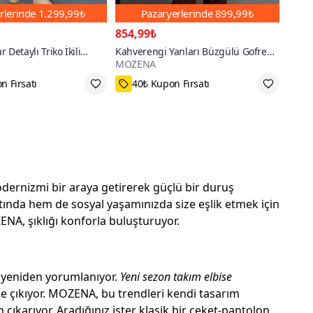
rlerinde
1.299,99₺
Pazaryerlerinde
899,99₺
854,99₺
 Detaylı Triko İkili
Kahverengi Yanları Büzgülü Gofre
MOZENA
Kumaş İkili Takım
 az öde
45₺ daha az öde
dernizmi bir araya getirerek güçlü bir duruş
atında hem de sosyal yaşamınızda size eşlik etmek için
NA, şıklığı konforla buluşturuyor.
a yeniden yorumlanıyor.
Yeni sezon takım elbise
öne çıkıyor. MOZENA, bu trendleri kendi tasarım
ıkarıyor. Aradığınız ister klasik bir ceket-pantolon