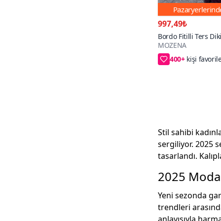
Pazaryerlerin
997,49₺
Bordo Fitilli Ters Dik
MOZENA
400+
40₺ Kupon Fırsa
Stil sahibi kadınl
sergiliyor. 2025 
tasarlandı. Kalı
2025 Modas
Yeni sezonda gar
trendleri arasınd
anlayışıyla harma