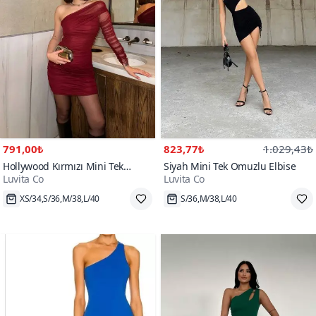
791,00₺
823,77₺
1.029,43₺
Hollywood Kırmızı Mini Tek
Siyah Mini Tek Omuzlu Elbise
Luvita Co
Luvita Co
Omuzlu Madonna Tül Elbise
XS/34,S/36,M/38,L/40
S/36,M/38,L/40