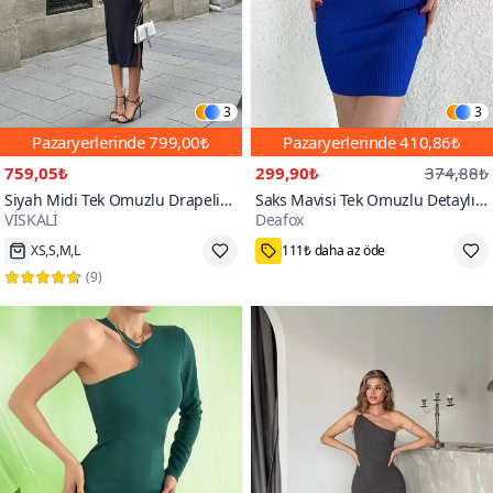
3
3
Pazaryerlerinde
799,00₺
Pazaryerlerinde
410,86₺
759,05₺
299,90₺
374,88₺
Siyah Midi Tek Omuzlu Drapeli
Saks Mavisi Tek Omuzlu Detaylı
VİSKALİ
Deafox
Yırtmaç Detaylı Elbise
Standart Beden Mini Triko Elbise
6
XS,S,M,L
111₺ daha az öde
(
9
)