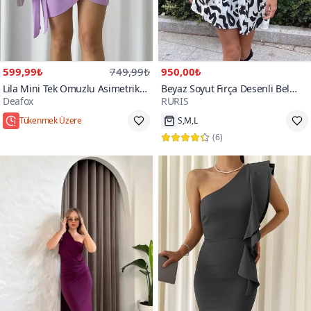
599,99₺
749,99₺
950,00₺
Lila Mini Tek Omuzlu Asimetrik
Beyaz Soyut Fırça Desenli Bel
Deafox
RURIS
Kesim Eteği Bağlamalı Krep
Dekolteli Tek Omuz Askılı Mini
Kumaş Elbise
Keten Elbise
Hızlı Kargo
90+
kişi favoriledi!
(
6
)