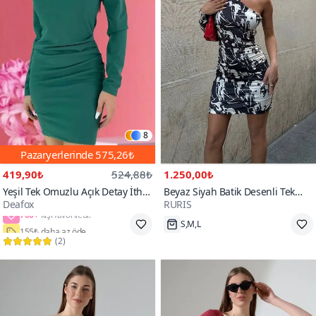
8
Pazaryerlerinde
575,26₺
419,90₺
524,88₺
1.250,00₺
Yeşil Tek Omuzlu Açık Detay İthal
Beyaz Siyah Batik Desenli Tek
Deafox
RURIS
Krep Kumaş Uzun Kollu Mini
Omuzlu Büzgülü Mini Elbise
700+
Elbise
155₺ daha az öde
S,M,L
(
2
)