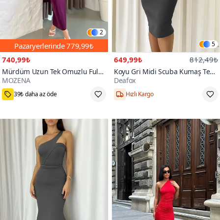
2
5
Pazaryerlerinde
779,99₺
740,99₺
649,99₺
812,49₺
Mürdüm Uzun Tek Omuzlu Fular
Koyu Gri Midi Scuba Kumaş Tek
MOZENA
Deafox
Detaylı Drapeli Sandy Kumaş
Omuzlu Volanlı Elbise
Elbise
S,M,L
S,M,L