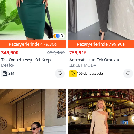
3
Pazaryerlerinde
479,36₺
Pazaryerlerinde
799,90₺
349,90₺
437,38₺
759,91₺
Tek Omuzlu Yeşil Kol Krep
Antrasit Uzun Tek Omuzlu
Deafox
İLKCET MODA
Kumaş Midi Elbise
Aksesuarlı Elbise
50+
S,M
40₺ daha az öde