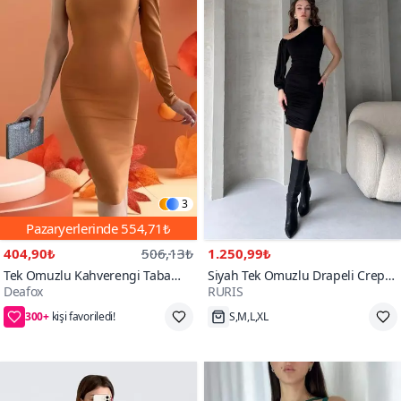
3
Pazaryerlerinde
554,71₺
404,90₺
506,13₺
1.250,99₺
Tek Omuzlu Kahverengi Taba
Siyah Tek Omuzlu Drapeli Crep
Deafox
RURIS
Midi Boy Krep Kumaş Elbise
Mini Elbise
300+
150₺ daha az öde
S,M,L,XL