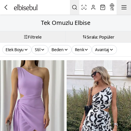
TR
Tek Omuzlu Elbise
Filtrele
Sırala: Popüler
Etek Boyu
Stil
Beden
Renk
Avantaj