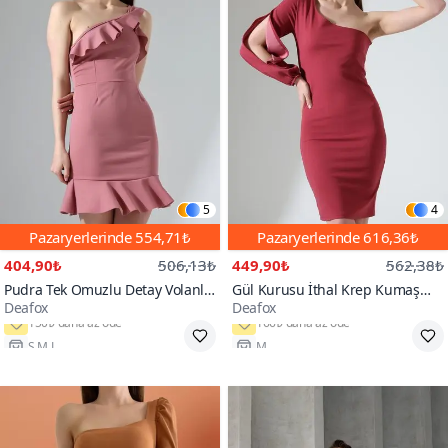
5
4
Pazaryerlerinde
554,71₺
Pazaryerlerinde
616,36₺
404,90₺
506,13₺
449,90₺
562,38₺
Pudra Tek Omuzlu Detay Volanlı
Gül Kurusu İthal Krep Kumaş
Deafox
Deafox
Krep Kumaş Mini Elbise
Tek Omuzlu Kol Detay Mini
Elbise
S,M,L
M