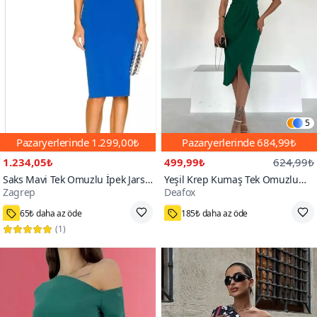
5
Pazaryerlerinde
1.299,00₺
Pazaryerlerinde
684,99₺
1.234,05₺
499,99₺
624,99₺
Saks Mavi Tek Omuzlu İpek Jarse
Yeşil Krep Kumaş Tek Omuzlu
Zagrep
Deafox
Midi Elbise
Yırtmaç Detay Midi Boy Elbise
100+
1000+
65₺ daha az öde
185₺ daha az öde
(
1
)