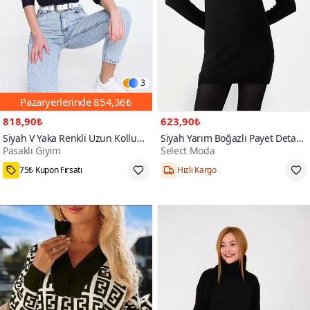
3
Pazaryerlerinde
854,36₺
818,90₺
623,90₺
Siyah V Yaka Renkli Uzun Kollu
Siyah Yarım Boğazlı Payet Detaylı
Pasaklı Giyim
Select Moda
Büyük Beden Seçenekli Pamuklu
Triko Kazak
Yumuşak Tarz Kazak
75₺ Kupon Fırsatı
Hızlı Kargo