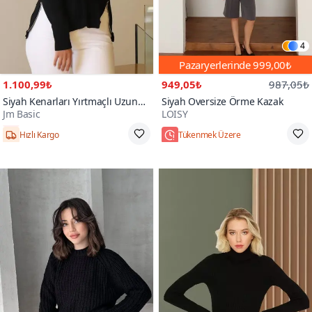
4
Pazaryerlerinde
999,00₺
1.100,99₺
949,05₺
987,05₺
Siyah Kenarları Yırtmaçlı Uzun
Siyah Oversize Örme Kazak
Jm Basic
LOISY
Kollu Triko Bluz
Hızlı Kargo
Tükenmek Üzere