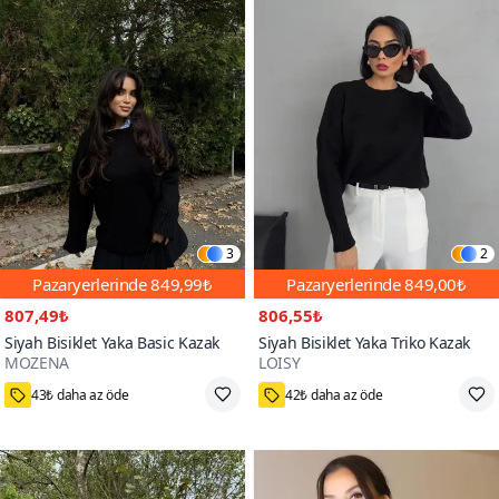
3
2
Pazaryerlerinde
849,99₺
Pazaryerlerinde
849,00₺
807,49₺
806,55₺
Siyah Bisiklet Yaka Basic Kazak
Siyah Bisiklet Yaka Triko Kazak
MOZENA
LOISY
50+
43₺ daha az öde
42₺ daha az öde