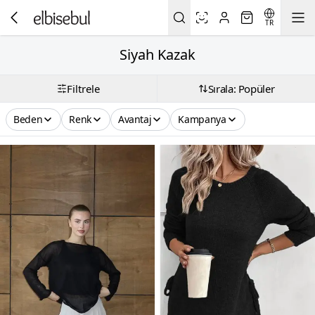
TR
Siyah Kazak
Filtrele
Sırala: Popüler
Beden
Renk
Avantaj
Kampanya