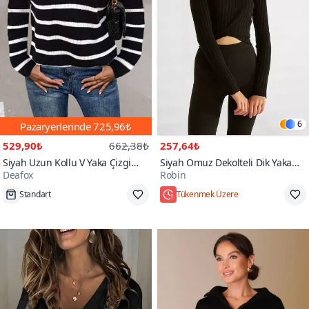
6
Pazaryerlerinde
725,96₺
529,90₺
662,38₺
257,64₺
Siyah Uzun Kollu V Yaka Çizgi
Siyah Omuz Dekolteli Dik Yaka
Deafox
Robin
Detay Triko Bluz
Triko
Standart
Tükenmek Üzere