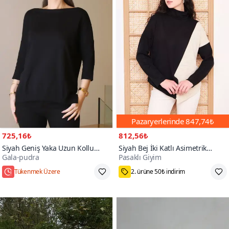
Pazaryerlerinde
847,74₺
725,16₺
812,56₺
Siyah Geniş Yaka Uzun Kollu
Siyah Bej İki Katlı Asimetrik
Gala-pudra
Pasaklı Giyim
Triko Kazak
Akrilik Kışlık Uzun Kollu Balıkçı
100+
Yaka Kazak
Tükenmek Üzere
2. ürüne 50₺ indirim