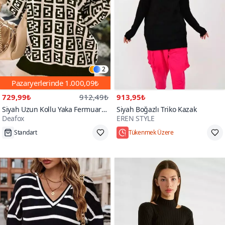
2
Pazaryerlerinde
1.000,09₺
729,99₺
912,49₺
913,95₺
Siyah Uzun Kollu Yaka Fermuarlı
Siyah Boğazlı Triko Kazak
Deafox
EREN STYLE
Desenli Triko Kazak
Standart
Tükenmek Üzere