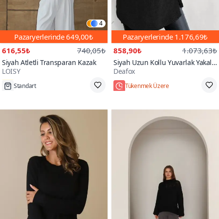
4
Pazaryerlerinde
649,00₺
Pazaryerlerinde
1.176,69₺
616,55₺
740,05₺
858,90₺
1.073,63₺
Siyah Atletli Transparan Kazak
Siyah Uzun Kollu Yuvarlak Yakalı
LOISY
Deafox
Yanlardan Bağcıklı Triko Bluz
Standart
Tükenmek Üzere
50+