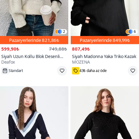
2
6
Pazaryerlerinde
821,86₺
Pazaryerlerinde
849,99₺
599,90₺
749,88₺
807,49₺
Siyah Uzun Kollu Blok Desenli
Siyah Madonna Yaka Triko Kazak
Deafox
MOZENA
Triko Bluz
Standart
43₺ daha az öde