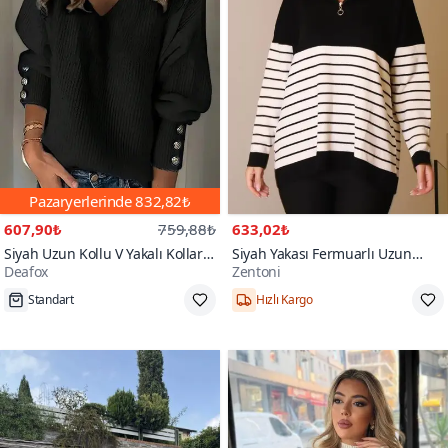
Pazaryerlerinde
832,82₺
607,90₺
759,88₺
633,02₺
Siyah Uzun Kollu V Yakalı Kolları
Siyah Yakası Fermuarlı Uzun
Deafox
Zentoni
Düğmeli Triko Bluz
Kollu Kazak
Standart
Hızlı Kargo