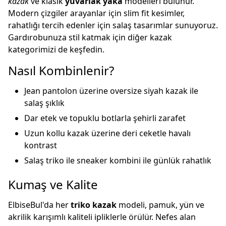
kazak
ve klasik
yuvarlak yaka
modelleri bulunur.
Modern çizgiler arayanlar için slim fit kesimler,
rahatlığı tercih edenler için salaş tasarımlar sunuyoruz.
Gardırobunuza stil katmak için diğer
kazak
kategorimizi de keşfedin.
Nasıl Kombinlenir?
Jean pantolon üzerine oversize siyah kazak ile
salaş şıklık
Dar etek ve topuklu botlarla şehirli zarafet
Uzun kollu kazak üzerine deri ceketle havalı
kontrast
Salaş triko ile sneaker kombini ile günlük rahatlık
Kumaş ve Kalite
ElbiseBul'da her
triko kazak
modeli, pamuk, yün ve
akrilik karışımlı kaliteli ipliklerle örülür. Nefes alan