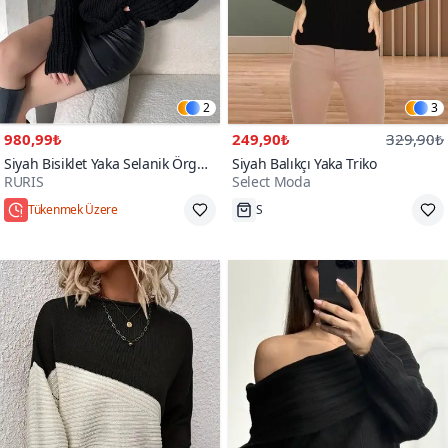
2
3
980,99₺
249,90₺
329,90₺
Siyah Bisiklet Yaka Selanik Örgü
Siyah Balıkçı Yaka Triko
RURIS
Select Moda
Comfort Triko Kazak
Tükenmek Üzere
S