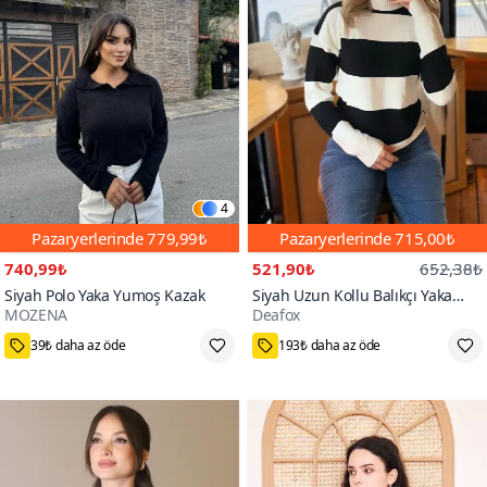
4
Pazaryerlerinde
779,99₺
Pazaryerlerinde
715,00₺
740,99₺
521,90₺
652,38₺
Siyah Polo Yaka Yumoş Kazak
Siyah Uzun Kollu Balıkçı Yaka
MOZENA
Deafox
Triko Bluz
2
39₺ daha az öde
193₺ daha az öde