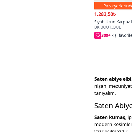
Pazaryerlerin
1.282,50₺
Siyah Uzun Karpuz 
BK BOUTİQUE
Detaylı Saten Abiye 
300+
68₺ daha az öd
Saten abiye elbi
nişan, mezuniyet 
tanıyalım.
Saten Abiye
Saten kumaş
, i
modern kesimlerle
vazgeçilmezdir.