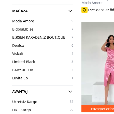
Moda Amore
Yaka Detaylı Abiye E
38,40,42
MAĞAZA
Moda Amore
9
BidoluElbise
7
BİRSEN KARADENİZ BOUTİQUE
7
Deafox
6
Viskali
4
Limited Black
3
BABY XCLUB
2
Luvita Co
1
AVANTAJ
Ücretsiz Kargo
32
Pazaryerleri
Hızlı Kargo
29