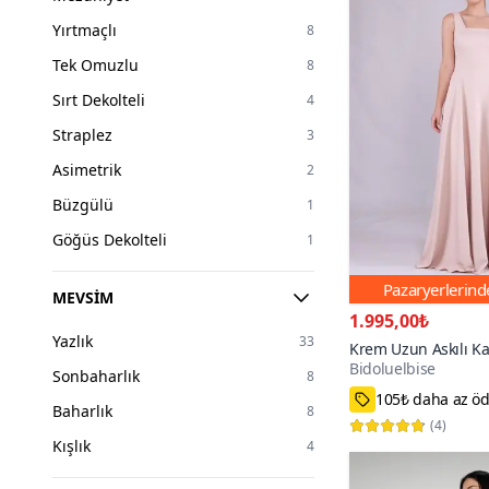
Yırtmaçlı
8
Tek Omuzlu
8
Sırt Dekolteli
4
Straplez
3
Asimetrik
2
Büzgülü
1
Göğüs Dekolteli
1
Pazaryerlerin
MEVSIM
1.995,00₺
Yazlık
33
Krem Uzun Askılı Ka
Bidoluelbise
Elbise
Sonbaharlık
8
34,36,38,40,42,44
Baharlık
8
100+
(
4
)
Kışlık
4