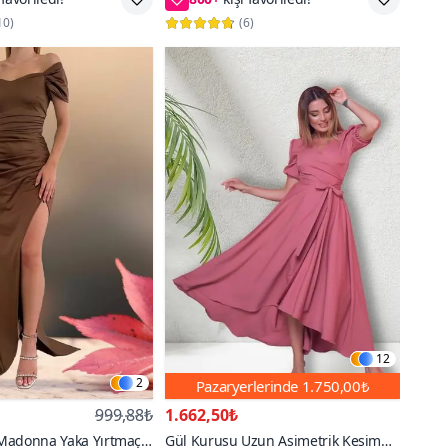
Elbise
10
)
(
6
)
12
2
Pazaryerlerinde
1.750,00₺
999,88₺
1.662,50₺
Madonna Yaka Yırtmaç
Gül Kurusu Uzun Asimetrik Kesim