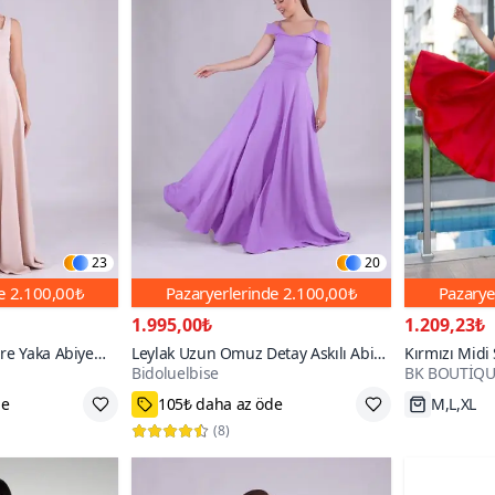
23
20
de
2.100,00₺
Pazaryerlerinde
2.100,00₺
Pazarye
1.995,00₺
1.209,23₺
re Yaka Abiye
Leylak Uzun Omuz Detay Askılı Abiye
Kırmızı Midi 
Bidoluelbise
BK BOUTİQU
Elbise
Aksesuar Det
,46,48,50,52,54
34,36,38,40,42,44,46,48,50,52,54
Hızlı Kar
100+
(
8
)