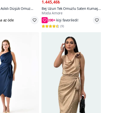
1.445,46₺
 Askılı Düşük Omuz
Bej Uzun Tek Omuzlu Saten Kumaş
Moda Amore
Detay Kloş Abiye Elbise
Degaje Yaka Yırtmaç Detay Abiye
200+
Elbise
0,42,44,46,48,50,52,54
76₺ daha az öde
(
9
)