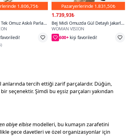
rlerinde
1.806,75₺
Pazaryerlerinde
1.831,50₺
1.739,93₺
i Tek Omuz Askılı Parlak
Bej Midi Omuzda Gül Detaylı Jakarlı
ION
WOMAN VISION
 Dan Kuşak Detaylı
Dokuma Saten Kumaş Degaje Yaka
600+
Abiye Elbise
 az öde
92₺ daha az öde
6
)
anlarında tercih ettiği zarif parçalardır. Düğün,
bir seçenektir. Şimdi bu eşsiz parçaları yakından
en abiye elbise
modelleri, bu kumaşın zarafetini
likle gece davetleri ve özel organizasyonlar için