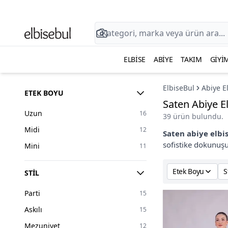
ELBISE
ABIYE
TAKIM
GIYI
ElbiseBul
Abiye E
ETEK BOYU
Saten Abiye E
Uzun
16
39 ürün bulundu.
Midi
12
Saten abiye elbi
sofistike dokunuş
Mini
11
Etek Boyu
S
STIL
Parti
15
Askılı
15
Mezuniyet
12