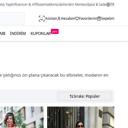
atış Yap
Influencer & Affiliate
Hakkımızda
Yardım Merkezi
İptal & İade
TR
Asistan
Hesabım
Favorilerim
Sepetim
yeni
ABI
İNDIRIM
KUPONLAR
e şıklığınızı ön plana çıkaracak bu elbiseler, modanın en
Sırala: Popüler