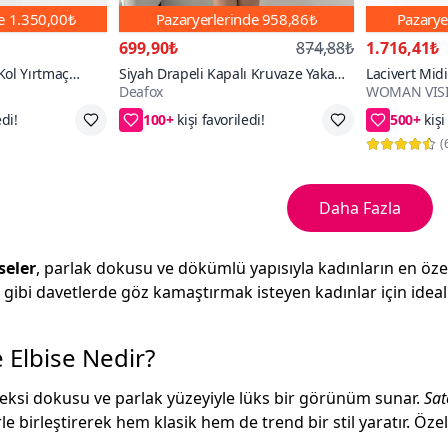
de
1.350,00₺
Pazaryerlerinde
958,86₺
Pazarye
699,90₺
874,88₺
1.716,41₺
Kol Yırtmaç
Siyah Drapeli Kapalı Kruvaze Yaka
Lacivert Mid
Deafox
WOMAN VIS
Elbise
Saten Mini Abiye Elbise
Saten Kumaş
100+
500+
Abiye Elbise
e
259₺ daha az öde
90₺ daha
(
Daha Fazla
seler
, parlak dokusu ve dökümlü yapısıyla kadınların en özel 
gibi davetlerde göz kamaştırmak isteyen kadınlar için ideal 
 Elbise Nedir?
peksi dokusu ve parlak yüzeyiyle lüks bir görünüm sunar.
Sat
 birleştirerek hem klasik hem de trend bir stil yaratır. Özel