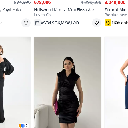
874,99₺
678,00₺
1.299,50₺
3.040,00₺
 Kayık Yaka
Hollywood Kırmızı Mini Elissa Askılı
Zümrüt Midi
Luvita Co
Bidoluelbise
Abiye Elbise
Saten Abiye Elbise
Kareli Payet 
XS/34,S/36,M/38,L/40
34,36,38,4
2