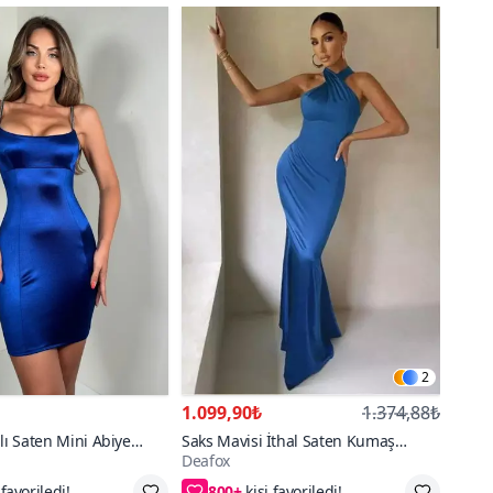
2
1.099,90₺
1.374,88₺
lı Saten Mini Abiye
Saks Mavisi İthal Saten Kumaş
Deafox
Boyun Metal Agraf Toka Detaylı Gizli
800+
Fermuarlı Sırt Dekolteli Uzun Abiye
S,M,L