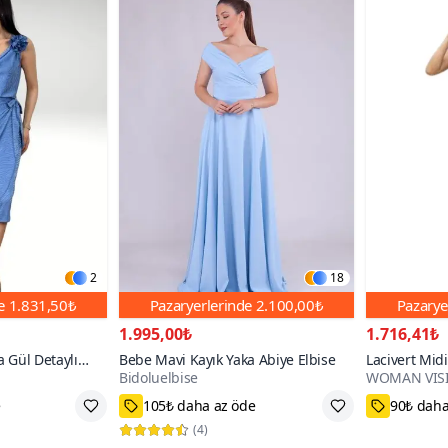
2
18
de
1.831,50₺
Pazaryerlerinde
2.100,00₺
Pazarye
1.995,00₺
1.716,41₺
 Gül Detaylı
Bebe Mavi Kayık Yaka Abiye Elbise
Lacivert Mid
Bidoluelbise
WOMAN VIS
en Kumaş Degaje
Dokuma Düğü
line Kalıp Ab
34,36,38,40,42,44,46,48,50,52,54
36,38
200+
2000+
(
4
)