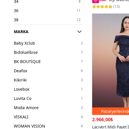
34
8
(
13
)
36
11
38
12
40
9
MARKA
42
10
Baby Xclub
2
44
7
Bidoluelbise
7
46
6
BK BOUTİQUE
7
48
6
Deafox
6
50
6
Kikiriki
3
52
5
Lovebox
1
54
5
Luvita Co
1
Moda Amore
2
Pazaryerlerin
VİSKALİ
4
2.966,00₺
WOMAN VISION
6
Lacivert Midi Payet 