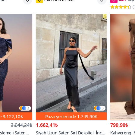
(
2
3
de
3.122,10₺
Pazaryerlerinde
1.749,90₺
3.044,24₺
1.662,41₺
799,90₺
İşlemeli Saten
Siyah Uzun Saten Sırt Dekolteli İnce
Kahverengi 