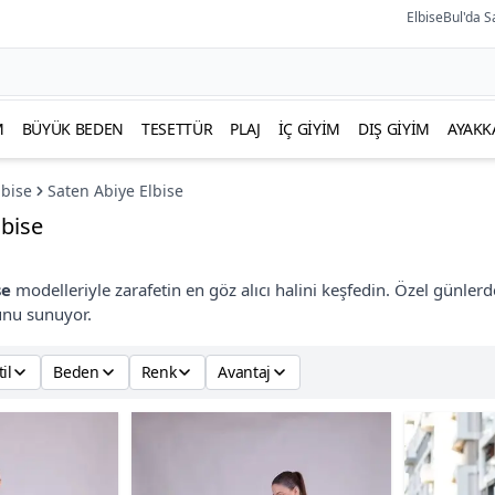
ElbiseBul'da S
M
BÜYÜK BEDEN
TESETTÜR
PLAJ
İÇ GIYIM
DIŞ GIYIM
AYAKK
lbise
Saten Abiye Elbise
lbise
se
modelleriyle zarafetin en göz alıcı halini keşfedin. Özel günlerd
unu sunuyor.
til
Beden
Renk
Avantaj