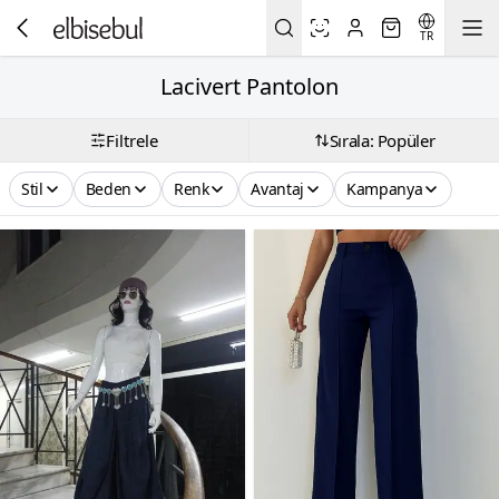
TR
Lacivert Pantolon
Filtrele
Sırala: Popüler
Stil
Beden
Renk
Avantaj
Kampanya