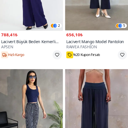
2
5
788,41₺
656,10₺
Lacivert Büyük Beden Kemerli
Lacivert Mango Model Pantolon
APSEN
RAWEA FASHİON
Pantolon
44,46,48,50,52
L,M,S