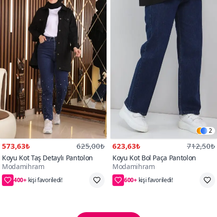
2
573,63₺
625,00₺
623,63₺
712,50₺
Koyu Kot Taş Detaylı Pantolon
Koyu Kot Bol Paça Pantolon
Modamihram
Modamihram
400+
600+
34
26