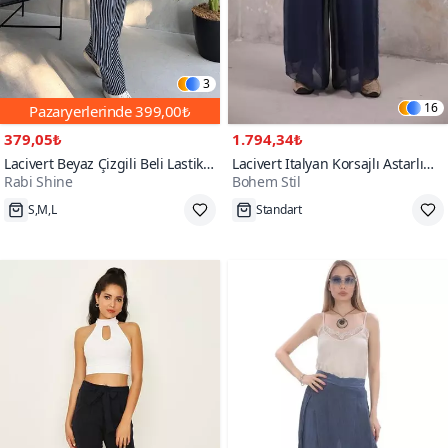
3
16
Pazaryerlerinde
399,00₺
379,05₺
1.794,34₺
Lacivert Beyaz Çizgili Beli Lastikli
Lacivert Italyan Korsajlı Astarlı
Rabi Shine
Bohem Stil
Pantolon
Wes İpek Pantolon
600+
S,M,L
Standart