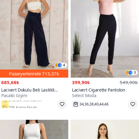
4
3
Pazaryerlerinde
715,37₺
685,68₺
399,90₺
549,90₺
Lacivert Dokulu Beli Lastikli
Lacivert Cigarette Pantolon
Pasaklı Giyim
Select Moda
Yüksek Bel Bol Paça Salaş Rahat
Bürümcük Örme Pantolon
75₺ Kupon Fırsatı
34,36,38,40,44,46