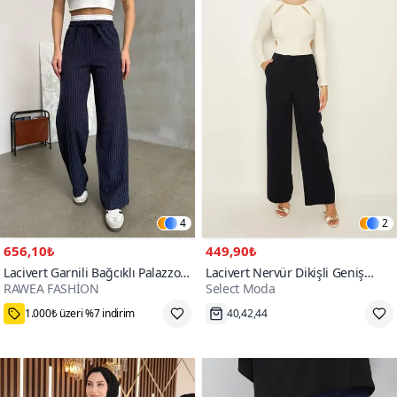
4
2
656,10₺
449,90₺
Lacivert Garnili Bağcıklı Palazzo
Lacivert Nervür Dikişli Geniş
RAWEA FASHİON
Select Moda
Pantolon
Paça Pantolon
%20 Kupon Fırsatı
Hızlı Kargo