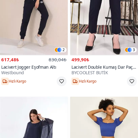
2
3
617,48₺
830,04₺
499,90₺
Lacivert Jogger Eşofman Altı
Lacivert Double Kumaş Dar Paça
Westbound
BYCOOLEST BUTİK
Beli Lastkli Pantolon
Hızlı Kargo
Hızlı Kargo