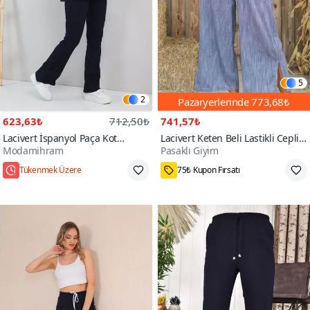
5
2
Pazaryerlerinde
773,68₺
623,63₺
712,50₺
741,57₺
Lacivert İspanyol Paça Kot
Lacivert Keten Beli Lastikli Cepli
Modamihram
Pasaklı Giyim
Pantolon
Paçası Yırtmaçlı Salaş Kapri
Bermuda Pantolon
Tükenmek Üzere
75₺ Kupon Fırsatı