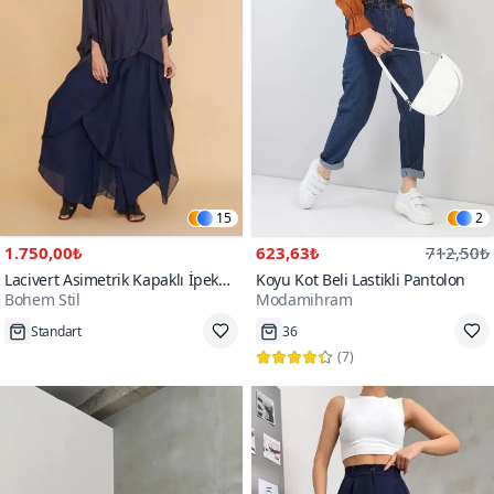
15
2
1.750,00₺
623,63₺
712,50₺
Lacivert Asimetrik Kapaklı İpek
Koyu Kot Beli Lastikli Pantolon
Bohem Stil
Modamihram
Şalvar Pantolon
500+
100+
Standart
36
(
7
)