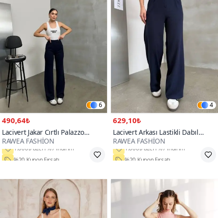
6
4
490,64₺
629,10₺
Lacivert Jakar Cırtlı Palazzo
Lacivert Arkası Lastikli Dabıl
RAWEA FASHİON
RAWEA FASHİON
Pantolon
Kumaş Palazzo Pantolon
%20 Kupon Fırsatı
%20 Kupon Fırsatı