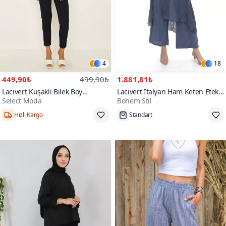
4
18
449,90₺
499,90₺
1.881,81₺
Lacivert Kuşaklı Bilek Boy
Lacivert İtalyan Ham Keten Etek
Select Moda
Bohem Stil
Cigarette Pantolon
Pantolon
200+
Hızlı Kargo
Standart