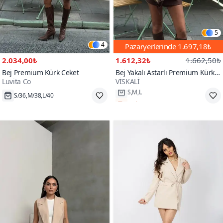
5
4
Pazaryerlerinde
1.697,18₺
2.034,00₺
1.612,32₺
1.662,50₺
Bej Premium Kürk Ceket
Bej Yakalı Astarlı Premium Kürk
Luvita Co
VİSKALİ
Ceket
S/36,M/38,L/40
Hızlı Kargo