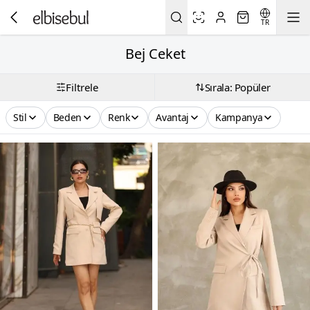
TR
Bej Ceket
Filtrele
Sırala: Popüler
Stil
Beden
Renk
Avantaj
Kampanya