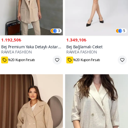
3
5
1.192,50₺
1.349,10₺
Bej Premium Yaka Detaylı Astarlı
Bej Bağlamalı Ceket
RAWEA FASHİON
RAWEA FASHİON
Uzun Yelek
%20 Kupon Fırsatı
%20 Kupon Fırsatı