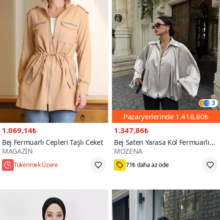
3
Pazaryerlerinde
1.418,80₺
1.069,14₺
1.347,86₺
Bej Fermuarlı Cepleri Taşlı Ceket
Bej Saten Yarasa Kol Fermuarlı
MAGAZİN
MOZENA
Bomber Ceket
Tükenmek Üzere
71₺ daha az öde