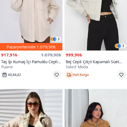
3
3
Pazaryerlerinde
1.079,90₺
917,91₺
1.079,90₺
999,90₺
Taş İp Kumaş İçi Pamuklu Cepli
Bej Cepli Çıtçıt Kapamalı Süet
Puane
Select Moda
Ceket
Bomber Ceket
40,44,42
Hızlı Kargo