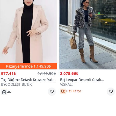
Pazaryerlerinde
1.149,90₺
977,41₺
1.149,90₺
2.075,66₺
Taş Düğme Detaylı Kruvaze Yaka
Bej Leopar Desenli Yakalı
BYCOOLEST BUTİK
VİSKALİ
Blazer Ceket
Premium Kürk Ceket
46
Hızlı Kargo