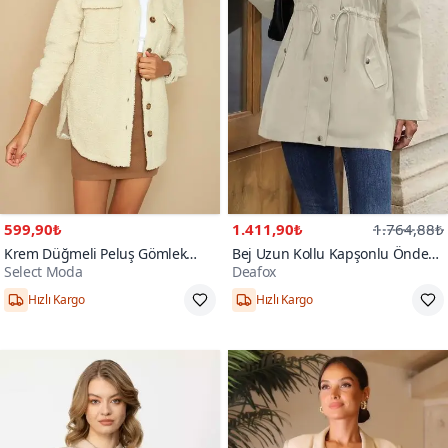
599,90₺
1.411,90₺
1.764,88₺
Krem Düğmeli Peluş Gömlek
Bej Uzun Kollu Kapşonlu Önden
Select Moda
Deafox
Ceket
Fermuarlı Düğmeli Ve Cep Detay
Bondit Ceket
Hızlı Kargo
Hızlı Kargo