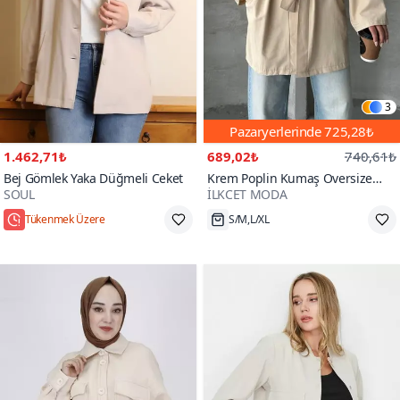
3
Pazaryerlerinde
725,28₺
1.462,71₺
689,02₺
740,61₺
Bej Gömlek Yaka Düğmeli Ceket
Krem Poplin Kumaş Oversize
SOUL
İLKCET MODA
Kimono
Tükenmek Üzere
S/M,L/XL