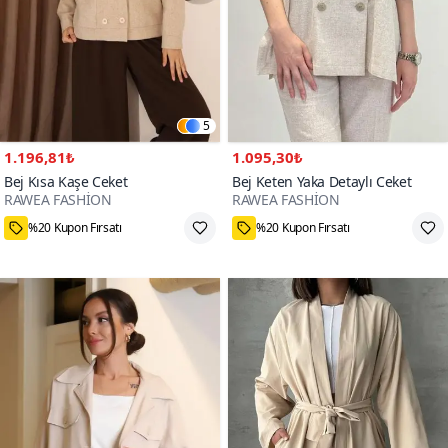
5
1.196,81₺
1.095,30₺
Bej Kısa Kaşe Ceket
Bej Keten Yaka Detaylı Ceket
RAWEA FASHİON
RAWEA FASHİON
%20 Kupon Fırsatı
%20 Kupon Fırsatı