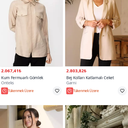
2.067,41₺
2.803,82₺
Kum Fermuarlı Gömlek
Bej Kolları Katlamalı Ceket
Onteks
Garni
Tükenmek Üzere
Tükenmek Üzere