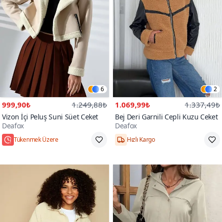
6
2
999,90₺
1.249,88₺
1.069,99₺
1.337,49₺
Vizon İçi Peluş Suni Süet Ceket
Bej Deri Garnili Cepli Kuzu Ceket
Deafox
Deafox
Tükenmek Üzere
Hızlı Kargo