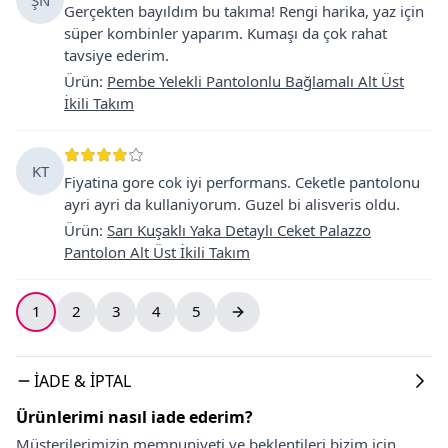
Gerçekten bayıldım bu takıma! Rengi harika, yaz için
süper kombinler yaparım. Kumaşı da çok rahat
tavsiye ederim.
Ürün
:
Pembe Yelekli Pantolonlu Bağlamalı Alt Üst
İkili Takım
KT
Fiyatina gore cok iyi performans. Ceketle pantolonu
ayri ayri da kullaniyorum. Guzel bi alisveris oldu.
Ürün
:
Sarı Kuşaklı Yaka Detaylı Ceket Palazzo
Pantolon Alt Üst İkili Takım
1
2
3
4
5
İADE & İPTAL
Ürünlerimi nasıl iade ederim?
Müşterilerimizin memnuniyeti ve beklentileri bizim için