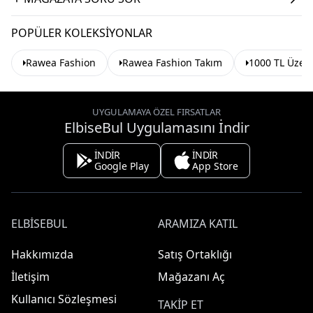
POPÜLER KOLEKSIYONLAR
Rawea Fashion
Rawea Fashion Takım
1000 TL Üzeri
UYGULAMAYA ÖZEL FIRSATLAR
ElbiseBul Uygulamasını İndir
İNDİR
İNDİR
Google Play
App Store
ELBISEBUL
ARAMIZA KATIL
Hakkımızda
Satış Ortaklığı
İletişim
Mağazanı Aç
Kullanıcı Sözleşmesi
TAKIP ET