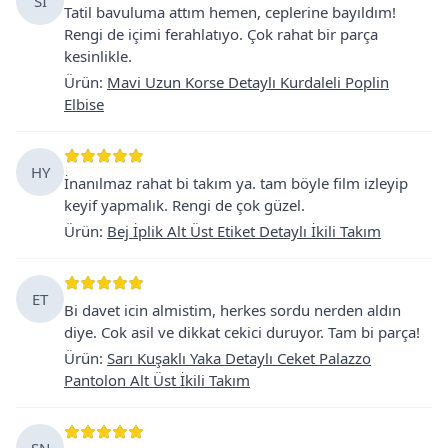
SI
Tatil bavuluma attım hemen, ceplerine bayıldım!
Rengi de içimi ferahlatıyo. Çok rahat bir parça
kesinlikle.
Ürün
:
Mavi Uzun Korse Detaylı Kurdaleli Poplin
Elbise
HY
İnanılmaz rahat bi takım ya. tam böyle film izleyip
keyif yapmalık. Rengi de çok güzel.
Ürün
:
Bej İplik Alt Üst Etiket Detaylı İkili Takım
ET
Bi davet icin almistim, herkes sordu nerden aldın
diye. Cok asil ve dikkat cekici duruyor. Tam bi parça!
Ürün
:
Sarı Kuşaklı Yaka Detaylı Ceket Palazzo
Pantolon Alt Üst İkili Takım
ŞN