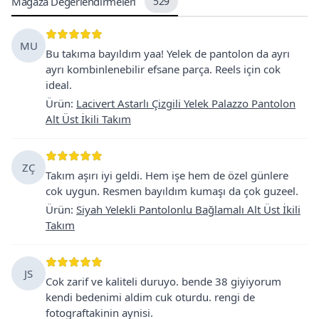
Mağaza Değerlendirmeleri
529
MU
Bu takıma bayıldım yaa! Yelek de pantolon da ayrı
ayrı kombinlenebilir efsane parça. Reels için cok
ideal.
Ürün
:
Lacivert Astarlı Çizgili Yelek Palazzo Pantolon
Alt Üst İkili Takım
ZÇ
Takım aşırı iyi geldi. Hem işe hem de özel günlere
cok uygun. Resmen bayıldım kumaşı da çok guzeel.
Ürün
:
Siyah Yelekli Pantolonlu Bağlamalı Alt Üst İkili
Takım
JS
Cok zarif ve kaliteli duruyo. bende 38 giyiyorum
kendi bedenimi aldim cuk oturdu. rengi de
fotograftakinin aynisi.