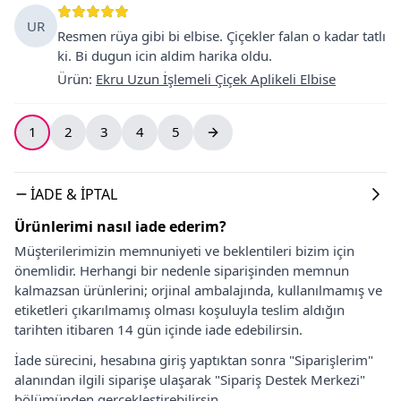
UR
Resmen rüya gibi bi elbise. Çiçekler falan o kadar tatlı
ki. Bi dugun icin aldim harika oldu.
Ürün
:
Ekru Uzun İşlemeli Çiçek Aplikeli Elbise
1
2
3
4
5
İADE & İPTAL
Ürünlerimi nasıl iade ederim?
Müşterilerimizin memnuniyeti ve beklentileri bizim için
önemlidir. Herhangi bir nedenle siparişinden memnun
kalmazsan ürünlerini; orjinal ambalajında, kullanılmamış ve
etiketleri çıkarılmamış olması koşuluyla teslim aldığın
tarihten itibaren 14 gün içinde iade edebilirsin.
İade sürecini, hesabına giriş yaptıktan sonra "Siparişlerim"
alanından ilgili siparişe ulaşarak "Sipariş Destek Merkezi"
bölümünden gerçekleştirebilirsin.