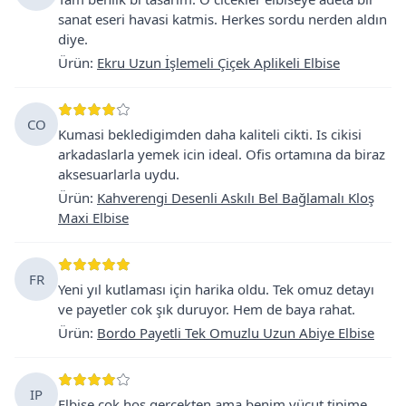
sanat eseri havasi katmis. Herkes sordu nerden aldın
diye.
Ürün
:
Ekru Uzun İşlemeli Çiçek Aplikeli Elbise
CO
Kumasi bekledigimden daha kaliteli cikti. Is cikisi
arkadaslarla yemek icin ideal. Ofis ortamına da biraz
aksesuarlarla uydu.
Ürün
:
Kahverengi Desenli Askılı Bel Bağlamalı Kloş
Maxi Elbise
FR
Yeni yıl kutlaması için harika oldu. Tek omuz detayı
ve payetler cok şık duruyor. Hem de baya rahat.
Ürün
:
Bordo Payetli Tek Omuzlu Uzun Abiye Elbise
IP
Elbise cok hos gercekten ama benim vücut tipime