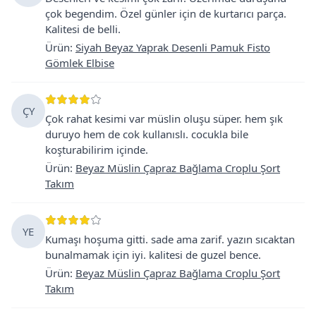
çok begendim. Özel günler için de kurtarıcı parça.
Kalitesi de belli.
Ürün
:
Siyah Beyaz Yaprak Desenli Pamuk Fisto
Gömlek Elbise
ÇY
Çok rahat kesimi var müslin oluşu süper. hem şık
duruyo hem de cok kullanıslı. cocukla bile
koşturabilirim içinde.
Ürün
:
Beyaz Müslin Çapraz Bağlama Croplu Şort
Takım
YE
Kumaşı hoşuma gitti. sade ama zarif. yazın sıcaktan
bunalmamak için iyi. kalitesi de guzel bence.
Ürün
:
Beyaz Müslin Çapraz Bağlama Croplu Şort
Takım