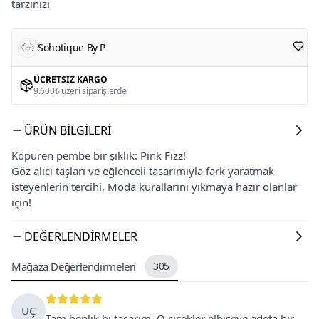
tarzınızı
Sohotique By P
ÜCRETSIZ KARGO
9.600₺ üzeri siparişlerde
ÜRÜN BILGILERI
Köpüren pembe bir şıklık: Pink Fizz!
Göz alıcı taşları ve eğlenceli tasarımıyla fark yaratmak
isteyenlerin tercihi. Moda kurallarını yıkmaya hazır olanlar
için!
DEĞERLENDIRMELER
Mağaza Değerlendirmeleri
305
UÇ
Tam benlik bi tasarim. O cicekler elbiseye adeta bir