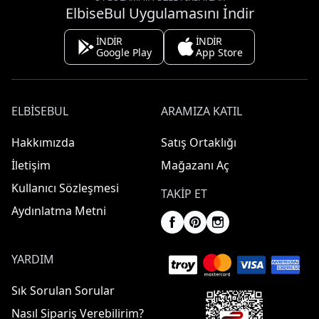
ElbiseBul Uygulamasını İndir
İNDİR
İNDİR
Google Play
App Store
ELBISEBUL
ARAMIZA KATIL
Hakkımızda
Satış Ortaklığı
İletişim
Mağazanı Aç
Kullanıcı Sözleşmesi
TAKIP ET
Aydınlatma Metni
YARDIM
Sık Sorulan Sorular
Nasıl Sipariş Verebilirim?