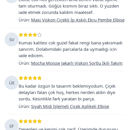
tam oturmadı. Göğüs kısmını biraz sıktı. O yuzden
iade etmek zorunda kaldım maalesef.
Ürün
:
Maxi Viskon Çiçekli İp Askılı Ekru Pembe Elbise
SV
Kumas kalitesi cok guzel fakat rengi bana yakısmadı
sanırım. Dolabımdaki parcalarla da uymadıgi icin
iade edicem.
Ürün
:
Mocha Moısse Jakarlı Viskon Şortlu İkili Takım
ÜE
Bu kadar özgün bi tasarım beklemiyodum. Çiçek
detayları falan çok hoş, herkes nerden aldın diye
sordu. Kesinlikle fark yaratan bi parça.
Ürün
:
Siyah Midi İşlemeli Çiçek Aplikeli Elbise
SF
Desenleri ve kesimi çok zarif. Üzerimde duruşunu