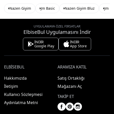
Nazen Giyim
Jm Basic
Nazen Giyim Bluz
Jm Ba
UYGULAMAYA ÖZEL FIRSATLAR
ElbiseBul Uygulamasını İndir
İNDİR
İNDİR
Google Play
App Store
ELBISEBUL
ARAMIZA KATIL
Hakkımızda
Satış Ortaklığı
İletişim
Mağazanı Aç
Kullanıcı Sözleşmesi
TAKIP ET
Aydınlatma Metni