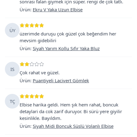
sonrası falan giymek için süper. rengi de çok tatlı.
Ürün
:
Ekru V Yaka Uzun Elbise
ÜY
üzerimde duruşu çok güzel çok beğendim her
mevsim gidebiliri
Ürün
:
Siyah Yarım Kollu Sıfır Yaka Bluz
IS
Çok rahat ve güzel.
Ürün
:
Puantiyeli Lacivert Gömlek
TÇ
Elbise harika geldi. Hem şık hem rahat, boncuk
detaylari da cok zarif duruyor. Bi sürü yere giyilir
kesinlikle. Bayıldım.
Ürün
:
Siyah Midi Boncuk Süslü Volanlı Elbise