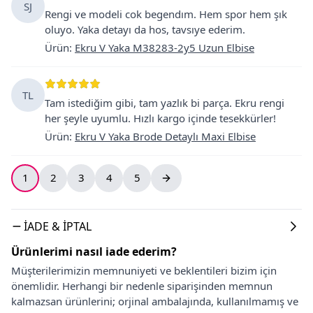
SJ
Rengi ve modeli cok begendım. Hem spor hem şık
oluyo. Yaka detayı da hos, tavsıye ederim.
Ürün
:
Ekru V Yaka M38283-2y5 Uzun Elbise
TL
Tam istediğim gibi, tam yazlık bi parça. Ekru rengi
her şeyle uyumlu. Hızlı kargo içinde tesekkürler!
Ürün
:
Ekru V Yaka Brode Detaylı Maxi Elbise
1
2
3
4
5
İADE & İPTAL
Ürünlerimi nasıl iade ederim?
Müşterilerimizin memnuniyeti ve beklentileri bizim için
önemlidir. Herhangi bir nedenle siparişinden memnun
kalmazsan ürünlerini; orjinal ambalajında, kullanılmamış ve