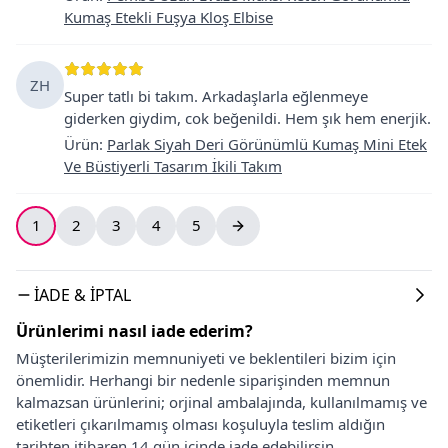
Kumaş Etekli Fuşya Kloş Elbise
ZH
Super tatlı bi takım. Arkadaşlarla eğlenmeye
giderken giydim, cok beğenildi. Hem şık hem enerjik.
Ürün
:
Parlak Siyah Deri Görünümlü Kumaş Mini Etek
Ve Büstiyerli Tasarım İkili Takım
1
2
3
4
5
İADE & İPTAL
Ürünlerimi nasıl iade ederim?
Müşterilerimizin memnuniyeti ve beklentileri bizim için
önemlidir. Herhangi bir nedenle siparişinden memnun
kalmazsan ürünlerini; orjinal ambalajında, kullanılmamış ve
etiketleri çıkarılmamış olması koşuluyla teslim aldığın
tarihten itibaren 14 gün içinde iade edebilirsin.