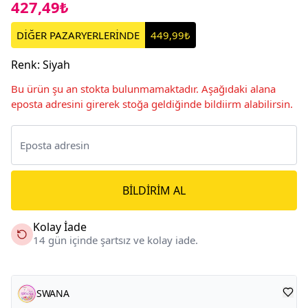
427,49₺
DİĞER PAZARYERLERİNDE
449,99₺
Renk
:
Siyah
Bu ürün şu an stokta bulunmamaktadır. Aşağıdaki alana
eposta adresini girerek stoğa geldiğinde bildiirm alabilirsin.
BILDIRIM AL
Kolay İade
14 gün içinde şartsız ve kolay iade.
SWANA