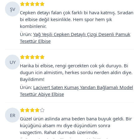
ŞV
Cepken detayı falan çok farklı bi hava katmış. Sıradan
bi elbise değil kesinlikle. Hem spor hem şık
kombinlenir.
Ürün
:
Yağ Yeşili Cepken Detaylı Çizgi Desenli Pamuk
Tesettür Elbise
UY
Harika bi elbise, rengi gercekten cok şık duruyo. Bi
dugun icin almistim, herkes sordu nerden aldin diye.
Bayildimm!
Ürün
:
Lacivert Saten Kumaş Yandan Bağlamalı Model
Tesettür Abiye Elbise
ER
Güzel ürün aslinda ama beden bana buyuk geldi. Bir
küçüğünü alsam mı diye düşündüm sonra
vazgectim. Rahat durmadı üzerimde.