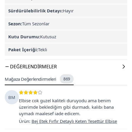
Sürdürülebilirlik Detayı:
Hayır
Sezon:
Tüm Sezonlar
Kutu Durumu:
Kutusuz
Paket İçeriği:
Tekli
DEĞERLENDIRMELER
Mağaza Değerlendirmeleri
869
BM
Elbise cok guzel kaliteli duruyodu ama benim
üzerimde beklediğim gibi durmadı. kalıbı bana
uymadı maalesef iade edicem.
Ürün
:
Bej Etek Fırfır Detaylı Keten Tesettür Elbise