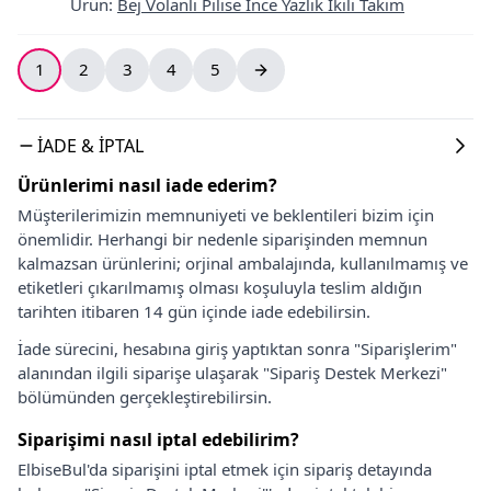
Ürün
:
Bej Volanlı Pilise İnce Yazlık İkili Takım
1
2
3
4
5
İADE & İPTAL
Ürünlerimi nasıl iade ederim?
Müşterilerimizin memnuniyeti ve beklentileri bizim için
önemlidir. Herhangi bir nedenle siparişinden memnun
kalmazsan ürünlerini; orjinal ambalajında, kullanılmamış ve
etiketleri çıkarılmamış olması koşuluyla teslim aldığın
tarihten itibaren 14 gün içinde iade edebilirsin.
İade sürecini, hesabına giriş yaptıktan sonra "Siparişlerim"
alanından ilgili siparişe ulaşarak "Sipariş Destek Merkezi"
bölümünden gerçekleştirebilirsin.
Siparişimi nasıl iptal edebilirim?
ElbiseBul'da siparişini iptal etmek için sipariş detayında