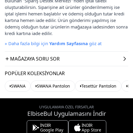
bulunan "Sipariş Destek Merkezi"'nden iptal talebi
oluşturabilirsin. Siparişine ait ürünler gönderilmemiş ise
iptal işlemi hemen başlatılır ve ödemiş olduğun tutar kredi
kartına hemen iade edilir. Ürün gönderimi yapılmış ise
ödemiş olduğun tutar ürünlerin mağazaya iadesinden sonra
kredi kartına iade edilir.
»
Daha fazla bilgi için
Yardım Sayfasına
göz at
MAĞAZAYA SORU SOR
POPÜLER KOLEKSIYONLAR
SWANA
SWANA Pantolon
Tesettür Pantolon
Li
UYGULAMAYA ÖZEL FIRSATLAR
ElbiseBul Uygulamasını İndir
İNDİR
İNDİR
Google Play
App Store