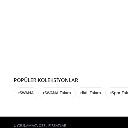
POPÜLER KOLEKSIYONLAR
SWANA
SWANA Takım
İkili Takım
Spor Ta
UYGULAMAYA ÖZEL FIRSATLAR