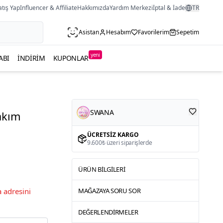
atış Yap
Influencer & Affiliate
Hakkımızda
Yardım Merkezi
İptal & İade
TR
Asistan
Hesabım
Favorilerim
Sepetim
yeni
ABI
İNDIRIM
KUPONLAR
SWANA
Takım
ÜCRETSIZ KARGO
9.600₺ üzeri siparişlerde
ÜRÜN BILGILERI
 adresini
MAĞAZAYA SORU SOR
DEĞERLENDIRMELER