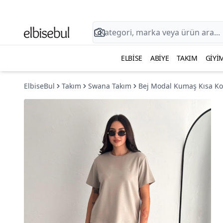
ELBISE
ABIYE
TAKIM
GIYI
ElbiseBul
Takım
Swana Takım
Bej Modal Kumaş Kısa Koll