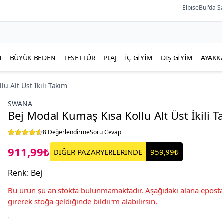
ElbiseBul'da S
M
BÜYÜK BEDEN
TESETTÜR
PLAJ
İÇ GIYIM
DIŞ GIYIM
AYAKK
u Alt Üst İkili Takım
SWANA
Bej Modal Kumaş Kısa Kollu Alt Üst İkili 
8 Değerlendirme
Soru Cevap
911,99₺
DİĞER PAZARYERLERİNDE
959,99₺
Renk
:
Bej
Bu ürün şu an stokta bulunmamaktadır. Aşağıdaki alana eposta
girerek stoğa geldiğinde bildiirm alabilirsin.