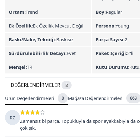
Ortam:
Trend
Boy:
Regular
Ek Özellik:
Ek Özellik Mevcut Değil
Persona:
Young
Baskı/Nakış Tekniği:
Baskısız
Parça Sayısı:
2
Sürdürülebilirlik Detayı:
Evet
Paket İçeriği:
2'li
Menşei:
TR
Kutu Durumu:
Kutu
DEĞERLENDIRMELER
8
Ürün Değerlendirmeleri
8
Mağaza Değerlendirmeleri
869
RZ
Zamansız bi parça. Topukluyla da spor ayakkabıyla da cok
çok şık.