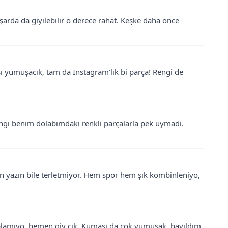
arda da giyilebilir o derece rahat. Keşke daha önce
 yumuşacık, tam da Instagram'lık bi parça! Rengi de
ngi benim dolabımdaki renkli parçalarla pek uymadı.
n yazın bile terletmiyor. Hem spor hem şık kombinleniyo,
kaplamıyo, hemen giy çık. Kumaşı da çok yumuşak, bayıldım.