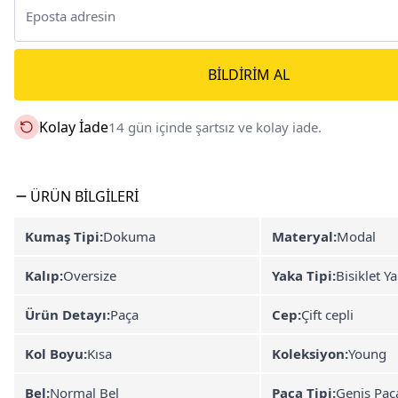
BILDIRIM AL
Kolay İade
14 gün içinde şartsız ve kolay iade.
ÜRÜN BILGILERI
Kumaş Tipi:
Dokuma
Materyal:
Modal
Kalıp:
Oversize
Yaka Tipi:
Bisiklet Y
Ürün Detayı:
Paça
Cep:
Çift cepli
Kol Boyu:
Kısa
Koleksiyon:
Young
Bel:
Normal Bel
Paça Tipi:
Geniş Paç