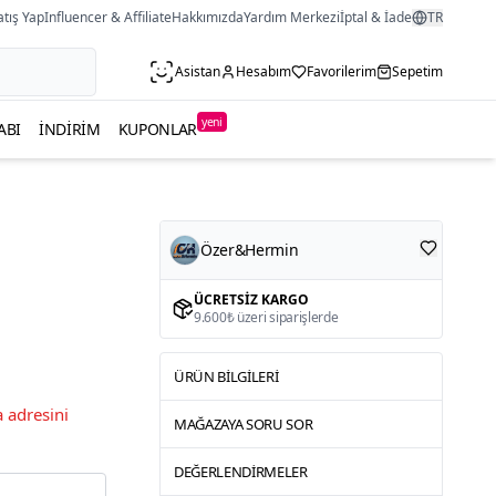
atış Yap
Influencer & Affiliate
Hakkımızda
Yardım Merkezi
İptal & İade
TR
Asistan
Hesabım
Favorilerim
Sepetim
yeni
ABI
İNDIRIM
KUPONLAR
Özer&Hermin
ÜCRETSIZ KARGO
9.600₺ üzeri siparişlerde
ÜRÜN BILGILERI
 adresini
MAĞAZAYA SORU SOR
DEĞERLENDIRMELER