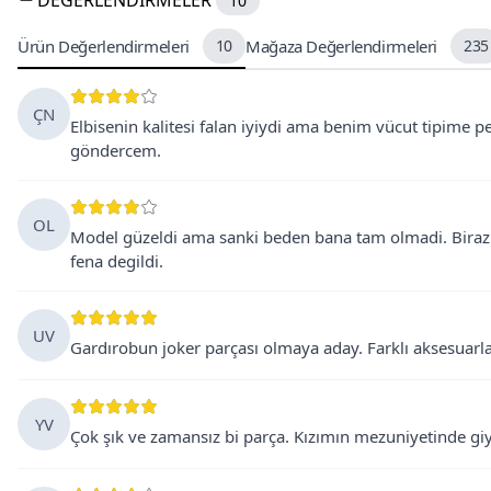
DEĞERLENDIRMELER
10
Ürün Değerlendirmeleri
10
Mağaza Değerlendirmeleri
235
ÇN
Elbisenin kalitesi falan iyiydi ama benim vücut tipime p
göndercem.
OL
Model güzeldi ama sanki beden bana tam olmadi. Biraz
fena degildi.
UV
Gardırobun joker parçası olmaya aday. Farklı aksesuarlar
YV
Çok şık ve zamansız bi parça. Kızımın mezuniyetinde giy