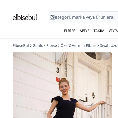
ELBISE
ABIYE
TAKIM
GIYI
ElbiseBul
Günlük Elbise
Özer&Hermin Elbise
Siyah Uzu