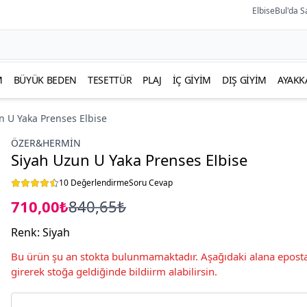
ElbiseBul'da S
M
BÜYÜK BEDEN
TESETTÜR
PLAJ
İÇ GIYIM
DIŞ GIYIM
AYAKK
n U Yaka Prenses Elbise
ÖZER&HERMIN
Siyah Uzun U Yaka Prenses Elbise
10 Değerlendirme
Soru Cevap
710,00₺
840,65₺
Renk
:
Siyah
Bu ürün şu an stokta bulunmamaktadır. Aşağıdaki alana eposta
girerek stoğa geldiğinde bildiirm alabilirsin.