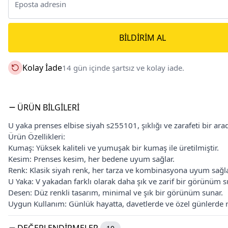
BILDIRIM AL
Kolay İade
14 gün içinde şartsız ve kolay iade.
ÜRÜN BILGILERI
U yaka prenses elbise siyah s255101, şıklığı ve zarafeti bir ara
Ürün Özellikleri:
Kumaş: Yüksek kaliteli ve yumuşak bir kumaş ile üretilmiştir.
Kesim: Prenses kesim, her bedene uyum sağlar.
Renk: Klasik siyah renk, her tarza ve kombinasyona uyum sağla
U Yaka: V yakadan farklı olarak daha şık ve zarif bir görünüm s
Desen: Düz renkli tasarım, minimal ve şık bir görünüm sunar.
Uygun Kullanım: Günlük hayatta, davetlerde ve özel günlerde raha