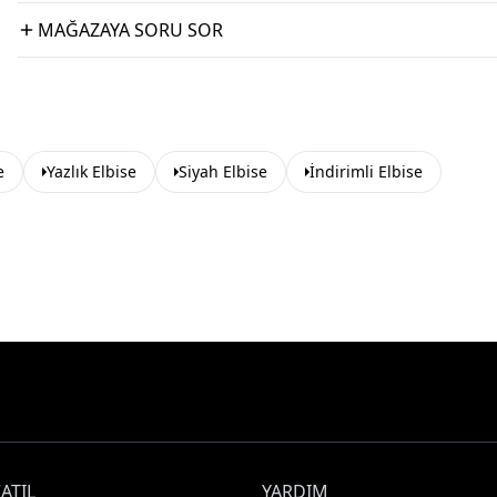
MAĞAZAYA SORU SOR
e
Yazlık Elbise
Siyah Elbise
İndirimli Elbise
ATIL
YARDIM