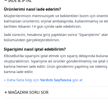
İADE & İPTAL
Ürünlerimi nasıl iade ederim?
Müşterilerimizin memnuniyeti ve beklentileri bizim için önem
kalmazsan ürünlerini; orjinal ambalajında, kullanılmamış ve eti
tarihten itibaren 14 gün içinde iade edebilirsin.
İade sürecini, hesabına giriş yaptıktan sonra "Siparişlerim" alan
bölümünden gerçekleştirebilirsin.
Siparişimi nasıl iptal edebilirim?
ElbiseBul'da siparişini iptal etmek için sipariş detayında bulun
oluşturabilirsin. Siparişine ait ürünler gönderilmemiş ise iptal
kartına hemen iade edilir. Ürün gönderimi yapılmış ise ödemi
kartına iade edilir.
»
Daha fazla bilgi için
Yardım Sayfasına
göz at
MAĞAZAYA SORU SOR