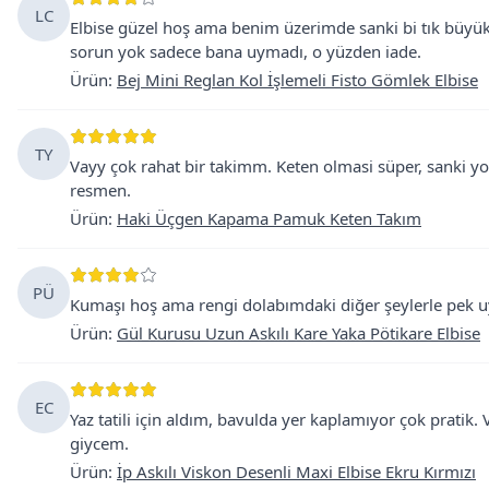
LC
Elbise güzel hoş ama benim üzerimde sanki bi tık büyük
sorun yok sadece bana uymadı, o yüzden iade.
Ürün
:
Bej Mini Reglan Kol İşlemeli Fisto Gömlek Elbise
TY
Vayy çok rahat bir takimm. Keten olmasi süper, sanki yok 
resmen.
Ürün
:
Haki Üçgen Kapama Pamuk Keten Takım
PÜ
Kumaşı hoş ama rengi dolabımdaki diğer şeylerle pek 
Ürün
:
Gül Kurusu Uzun Askılı Kare Yaka Pötikare Elbise
EC
Yaz tatili için aldım, bavulda yer kaplamıyor çok pratik.
giycem.
Ürün
:
İp Askılı Viskon Desenli Maxi Elbise Ekru Kırmızı