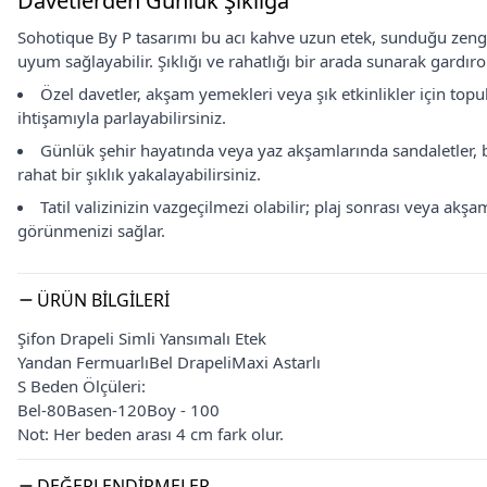
Davetlerden Günlük Şıklığa
Sohotique By P tasarımı bu acı kahve uzun etek, sunduğu zengin
uyum sağlayabilir. Şıklığı ve rahatlığı bir arada sunarak gardı
Özel davetler, akşam yemekleri veya şık etkinlikler için topu
ihtişamıyla parlayabilirsiniz.
Günlük şehir hayatında veya yaz akşamlarında sandaletler, ba
rahat bir şıklık yakalayabilirsiniz.
Tatil valizinizin vazgeçilmezi olabilir; plaj sonrası veya a
görünmenizi sağlar.
ÜRÜN BILGILERI
Şifon Drapeli Simli Yansımalı Etek
Yandan FermuarlıBel DrapeliMaxi Astarlı
S Beden Ölçüleri:
Bel-80Basen-120Boy - 100
Not: Her beden arası 4 cm fark olur.
DEĞERLENDIRMELER