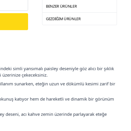
BENZER ÜRÜNLER
GEZDIĞIM ÜRÜNLER
deki simli yansımalı paisley deseniyle göz alıcı bir şıklık
 üzerinize çekeceksiniz.
kullanım sunarken, eteğin uzun ve dökümlü kesimi zarif bir
okunuş katıyor hem de hareketli ve dinamik bir görünüm
sley deseni, acı kahve zemin üzerinde parlayarak eteğe