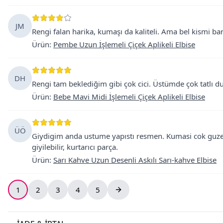
JM
Rengi falan harika, kumaşı da kaliteli. Ama bel kismi b
Ürün
:
Pembe Uzun İşlemeli Çiçek Aplikeli Elbise
DH
Rengi tam beklediğim gibi çok cici. Üstümde çok tatlı
Ürün
:
Bebe Mavi Midi İşlemeli Çiçek Aplikeli Elbise
ÜÖ
Giydigim anda ustume yapıstı resmen. Kumasi cok guzel
giyilebilir, kurtarıcı parça.
Ürün
:
Sarı Kahve Uzun Desenli Askılı Sarı-kahve Elbise
1
2
3
4
5