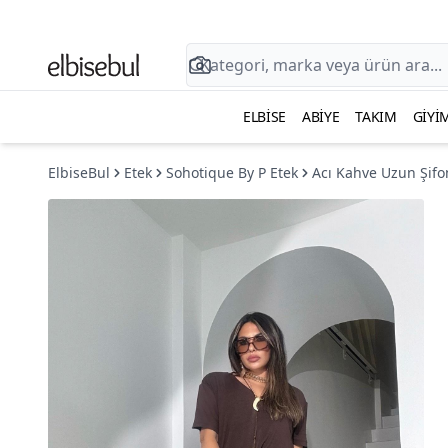
ELBISE
ABIYE
TAKIM
GIYI
ElbiseBul
Etek
Sohotique By P Etek
Acı Kahve Uzun Şifon