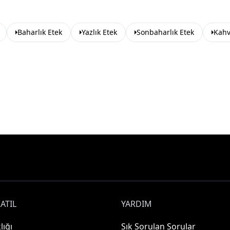
Baharlık Etek
Yazlık Etek
Sonbaharlık Etek
Kahv
ATIL
YARDIM
lığı
Sık Sorulan Sorular