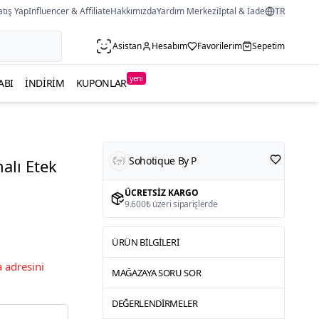
atış Yap
Influencer & Affiliate
Hakkımızda
Yardım Merkezi
İptal & İade
TR
Asistan
Hesabım
Favorilerim
Sepetim
yeni
ABI
İNDIRIM
KUPONLAR
Sohotique By P
alı Etek
ÜCRETSIZ KARGO
9.600₺ üzeri siparişlerde
ÜRÜN BILGILERI
 adresini
MAĞAZAYA SORU SOR
DEĞERLENDIRMELER