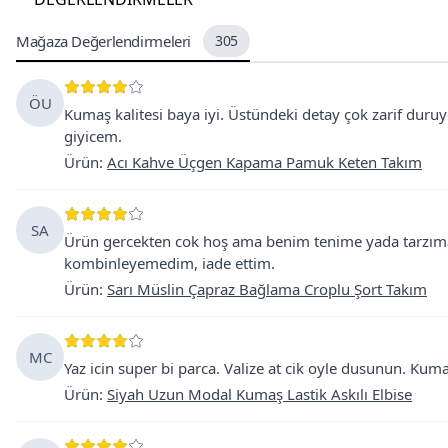
Mağaza Değerlendirmeleri
305
ÖU
Kumaş kalitesi baya iyi. Üstündeki detay çok zarif duruy
giyicem.
Ürün
:
Acı Kahve Üçgen Kapama Pamuk Keten Takım
SA
Ürün gercekten cok hoş ama benim tenime yada tarzıma
kombinleyemedim, iade ettim.
Ürün
:
Sarı Müslin Çapraz Bağlama Croplu Şort Takım
MC
Yaz icin super bi parca. Valize at cik oyle dusunun. K
Ürün
:
Siyah Uzun Modal Kumaş Lastik Askılı Elbise