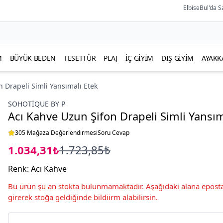
ElbiseBul'da S
M
BÜYÜK BEDEN
TESETTÜR
PLAJ
İÇ GIYIM
DIŞ GIYIM
AYAKK
 Drapeli Simli Yansımalı Etek
SOHOTIQUE BY P
Acı Kahve Uzun Şifon Drapeli Simli Yansım
305 Mağaza Değerlendirmesi
Soru Cevap
1.034,31₺
1.723,85₺
Renk
:
Acı Kahve
Bu ürün şu an stokta bulunmamaktadır. Aşağıdaki alana eposta
girerek stoğa geldiğinde bildiirm alabilirsin.