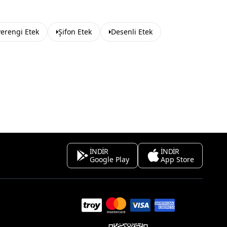
erengi Etek
Şifon Etek
Desenli Etek
İNDİR
İNDİR
Google Play
App Store