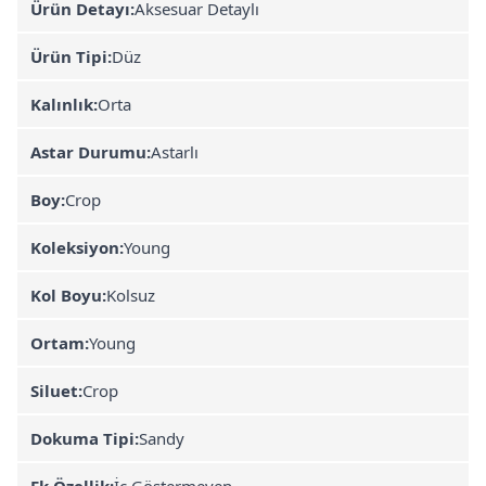
Ürün Detayı:
Aksesuar Detaylı
Ürün Tipi:
Düz
Kalınlık:
Orta
Astar Durumu:
Astarlı
Boy:
Crop
Koleksiyon:
Young
Kol Boyu:
Kolsuz
Ortam:
Young
Siluet:
Crop
Dokuma Tipi:
Sandy
Ek Özellik:
İç Göstermeyen