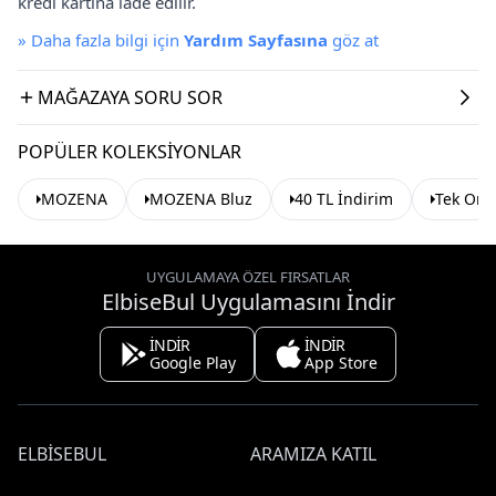
kredi kartına iade edilir.
»
Daha fazla bilgi için
Yardım Sayfasına
göz at
MAĞAZAYA SORU SOR
POPÜLER KOLEKSIYONLAR
MOZENA
MOZENA Bluz
40 TL İndirim
Tek Omu
UYGULAMAYA ÖZEL FIRSATLAR
ElbiseBul Uygulamasını İndir
İNDİR
İNDİR
Google Play
App Store
ELBISEBUL
ARAMIZA KATIL