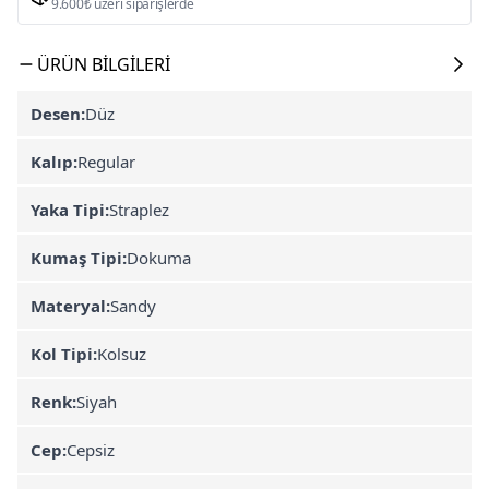
9.600₺ üzeri siparişlerde
ÜRÜN BILGILERI
Desen:
Düz
Kalıp:
Regular
Yaka Tipi:
Straplez
Kumaş Tipi:
Dokuma
Materyal:
Sandy
Kol Tipi:
Kolsuz
Renk:
Siyah
Cep:
Cepsiz