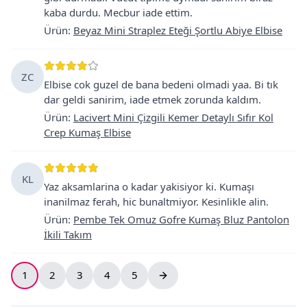
kaba durdu. Mecbur iade ettim.
Ürün
:
Beyaz Mini Straplez Eteği Şortlu Abiye Elbise
ZC
Elbise cok guzel de bana bedeni olmadi yaa. Bi tık
dar geldi sanirim, iade etmek zorunda kaldım.
Ürün
:
Lacivert Mini Çizgili Kemer Detaylı Sıfır Kol
Crep Kumaş Elbise
KL
Yaz aksamlarina o kadar yakisiyor ki. Kumaşı
inanilmaz ferah, hic bunaltmiyor. Kesinlikle alin.
Ürün
:
Pembe Tek Omuz Gofre Kumaş Bluz Pantolon
İkili Takım
1
2
3
4
5