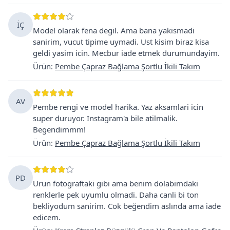
İÇ
Model olarak fena degil. Ama bana yakismadi
sanirim, vucut tipime uymadi. Ust kisim biraz kisa
geldi yasim icin. Mecbur iade etmek durumundayim.
Ürün
:
Pembe Çapraz Bağlama Şortlu İkili Takım
AV
Pembe rengi ve model harika. Yaz aksamlari icin
super duruyor. Instagram'a bile atilmalik.
Begendimmm!
Ürün
:
Pembe Çapraz Bağlama Şortlu İkili Takım
PD
Urun fotograftaki gibi ama benim dolabimdaki
renklerle pek uyumlu olmadi. Daha canli bi ton
bekliyodum sanirim. Cok beğendim aslında ama iade
edicem.