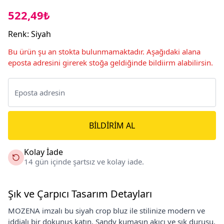
522,49₺
Renk
:
Siyah
Bu ürün şu an stokta bulunmamaktadır. Aşağıdaki alana
eposta adresini girerek stoğa geldiğinde bildiirm alabilirsin.
BILDIRIM AL
Kolay İade
14 gün içinde şartsız ve kolay iade.
Şık ve Çarpıcı Tasarım Detayları
MOZENA imzalı bu siyah crop bluz ile stilinize modern ve
iddialı bir dokunuş katın. Sandy kumaşın akıcı ve şık duruşu,