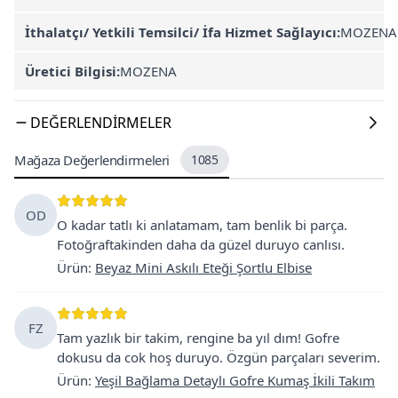
İthalatçı/ Yetkili Temsilci/ İfa Hizmet Sağlayıcı:
MOZENA
Üretici Bilgisi:
MOZENA
DEĞERLENDIRMELER
Mağaza Değerlendirmeleri
1085
OD
O kadar tatlı ki anlatamam, tam benlik bi parça.
Fotoğraftakinden daha da güzel duruyo canlısı.
Ürün
:
Beyaz Mini Askılı Eteği Şortlu Elbise
FZ
Tam yazlık bir takim, rengine ba yıl dım! Gofre
dokusu da cok hoş duruyo. Özgün parçaları severim.
Ürün
:
Yeşil Bağlama Detaylı Gofre Kumaş İkili Takım