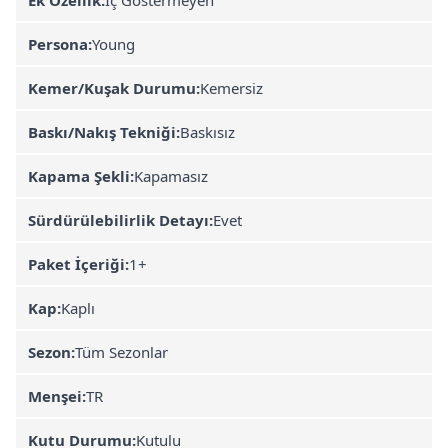
Persona:
Young
Kemer/Kuşak Durumu:
Kemersiz
Baskı/Nakış Tekniği:
Baskısız
Kapama Şekli:
Kapamasız
Sürdürülebilirlik Detayı:
Evet
Paket İçeriği:
1+
Kap:
Kaplı
Sezon:
Tüm Sezonlar
Menşei:
TR
Kutu Durumu:
Kutulu