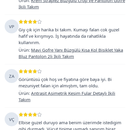
Ürün
:
Krem Straplez Büzgülü Crop Ve Pantolon Gofre
İkili Takım
VP
Giy çık için harika bi takım. Kumaşı falan cok guzel
hafif ve kırışmıyo. İş hayatında da rahatlikla
kullanırım.
Ürün
:
Mavi Gofre Yanı Büzgülü Kısa Kol Bisiklet Yaka
Bluz Pantolon 2li İkili Takım
ZA
Görüntüsü çok hoş ve fiyatına göre baya iyi. Bi
mezuniyet falan için almıştım, tam oldu.
Ürün
:
Antrasit Asimetrik Kesim Fular Detaylı İkili
Takım
VÇ
Elbise guzel duruyo ama benim üzerimde istedigim
gibi durmadı. Vücut tipime uymadı sanırım biraz