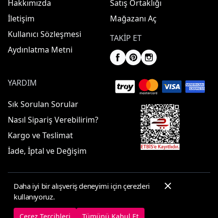
Hakkımızda
Satış Ortaklığı
İletişim
Mağazanı Aç
Kullanıcı Sözleşmesi
TAKIP ET
Aydınlatma Metni
YARDIM
Sık Sorulan Sorular
Nasıl Sipariş Verebilirim?
Kargo ve Teslimat
İade, İptal ve Değişim
Daha iyi bir alışveriş deneyimi için çerezleri
© 2025 ElbiseBul -
Her Hakkı Saklıdır
kullanıyoruz.
Çerez Tercihleri
Çerez Politikası
Çerez Tercihleri
Tümünü Kabul Et