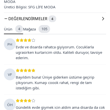
MODA
Üretici Bilgisi: SFG LİFE MODA
DEĞERLENDIRMELER
4
Ürün
4
Mağaza
105
PH
Evde ve dısarda rahatca giyiyorum. Cocuklarla
ugrasirken kurtaricim oldu. Kaliteli duruyor, tavsiye
ederim.
VF
Bayıldım buna! Üniye giderken üstüme geçirip
çıkıyorum. Kumaşı coook rahat, rengi de tam
istediğim gibi.
ÖH
Gündelik evde giymek icin aldim ama disarda da cok