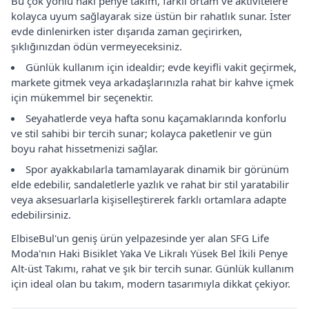
Bu çok yönlü haki penye takım, farklı ortam ve aktivitelere
kolayca uyum sağlayarak size üstün bir rahatlık sunar. İster
evde dinlenirken ister dışarıda zaman geçirirken,
şıklığınızdan ödün vermeyeceksiniz.
Günlük kullanım için idealdir; evde keyifli vakit geçirmek,
markete gitmek veya arkadaşlarınızla rahat bir kahve içmek
için mükemmel bir seçenektir.
Seyahatlerde veya hafta sonu kaçamaklarında konforlu
ve stil sahibi bir tercih sunar; kolayca paketlenir ve gün
boyu rahat hissetmenizi sağlar.
Spor ayakkabılarla tamamlayarak dinamik bir görünüm
elde edebilir, sandaletlerle yazlık ve rahat bir stil yaratabilir
veya aksesuarlarla kişiselleştirerek farklı ortamlara adapte
edebilirsiniz.
ElbiseBul'un geniş ürün yelpazesinde yer alan SFG Life
Moda'nın Haki Bisiklet Yaka Ve Likralı Yüsek Bel İkili Penye
Alt-üst Takımı, rahat ve şık bir tercih sunar. Günlük kullanım
için ideal olan bu takım, modern tasarımıyla dikkat çekiyor.