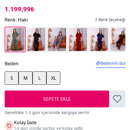
1.199,99₺
Renk
:
Haki
7 Renk Seçeneği
Beden
Bedenimi Bul
S
M
L
XL
SEPETE EKLE
Genellikle 1-3 gün içerisinde kargoya verilir
Kolay İade
14 gün içinde şartsız ve kolay iade.