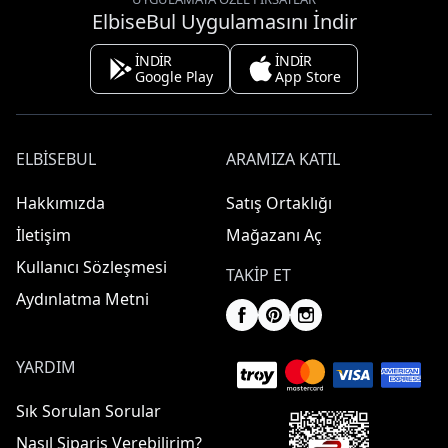
ElbiseBul Uygulamasını İndir
İNDİR
İNDİR
Google Play
App Store
ELBISEBUL
ARAMIZA KATIL
Hakkımızda
Satış Ortaklığı
İletişim
Mağazanı Aç
Kullanıcı Sözleşmesi
TAKIP ET
Aydınlatma Metni
YARDIM
Sık Sorulan Sorular
Nasıl Sipariş Verebilirim?