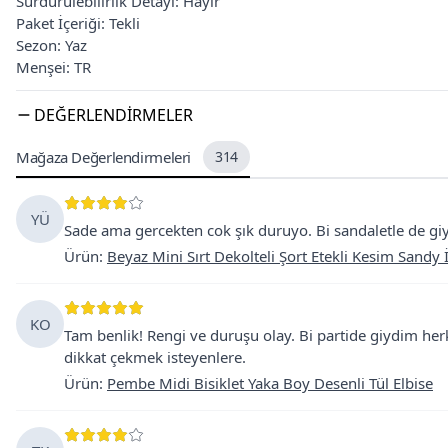
Sürdürülebilirlik Detayı: Hayır
Paket İçeriği: Tekli
Sezon: Yaz
Menşei: TR
DEĞERLENDIRMELER
Mağaza Değerlendirmeleri
314
YÜ
Sade ama gercekten cok şık duruyo. Bi sandaletle de giy
Ürün
:
Beyaz Mini Sırt Dekolteli Şort Etekli Kesim Sandy İ
KO
Tam benlik! Rengi ve duruşu olay. Bi partide giydim her
dikkat çekmek isteyenlere.
Ürün
:
Pembe Midi Bisiklet Yaka Boy Desenli Tül Elbise