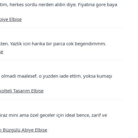
tim, herkes sordu nerden aldın diye. Fiyatına gore baya
biye Elbise
kten. Yazlik icin harika bir parca cok begendimmm.
se
 olmadi maalesef. o yuzden iade ettim. yoksa kumaşı
lteli Tasarım Elbise
Biraz mini ama özel geceler için ideal bence, zarif ve
rı Büzgülü Abiye Elbise