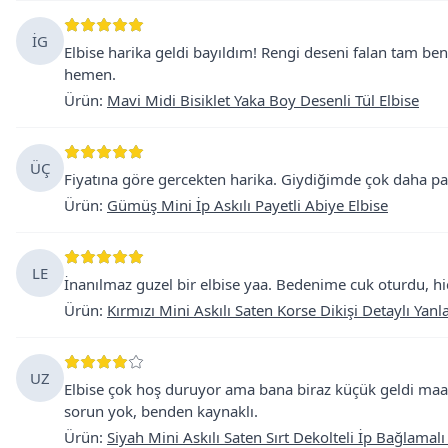
İG
Elbise harika geldi bayıldım! Rengi deseni falan tam be
hemen.
Ürün
:
Mavi Midi Bisiklet Yaka Boy Desenli Tül Elbise
ÜÇ
Fiyatına göre gercekten harika. Giydiğimde çok daha pah
Ürün
:
Gümüş Mini İp Askılı Payetli Abiye Elbise
LE
İnanılmaz guzel bir elbise yaa. Bedenime cuk oturdu, hi
Ürün
:
Kırmızı Mini Askılı Saten Korse Dikişi Detaylı Yanl
UZ
Elbise çok hoş duruyor ama bana biraz küçük geldi ma
sorun yok, benden kaynaklı.
Ürün
:
Siyah Mini Askılı Saten Sırt Dekolteli İp Bağlamalı