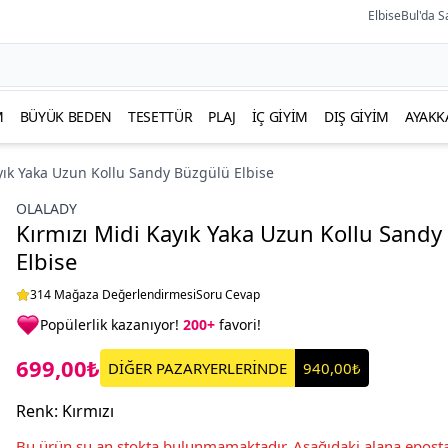
ElbiseBul'da S
M
BÜYÜK BEDEN
TESETTÜR
PLAJ
İÇ GIYIM
DIŞ GIYIM
AYAKK
yık Yaka Uzun Kollu Sandy Büzgülü Elbise
OLALADY
Kırmızı Midi Kayık Yaka Uzun Kollu Sandy
Elbise
314 Mağaza Değerlendirmesi
Soru Cevap
Popülerlik kazanıyor!
200+
favori!
699,00₺
DİĞER PAZARYERLERİNDE
940,00₺
Renk
:
Kırmızı
Bu ürün şu an stokta bulunmamaktadır. Aşağıdaki alana eposta