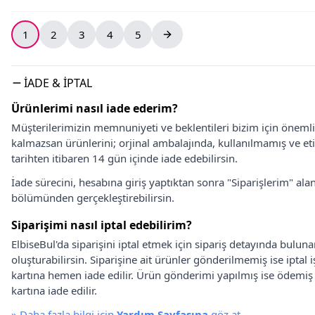
1
2
3
4
5
İADE & İPTAL
Ürünlerimi nasıl iade ederim?
Müşterilerimizin memnuniyeti ve beklentileri bizim için önem
kalmazsan ürünlerini; orjinal ambalajında, kullanılmamış ve eti
tarihten itibaren 14 gün içinde iade edebilirsin.
İade sürecini, hesabına giriş yaptıktan sonra "Siparişlerim" alan
bölümünden gerçekleştirebilirsin.
Siparişimi nasıl iptal edebilirim?
ElbiseBul'da siparişini iptal etmek için sipariş detayında bulun
oluşturabilirsin. Siparişine ait ürünler gönderilmemiş ise iptal
kartına hemen iade edilir. Ürün gönderimi yapılmış ise ödemi
kartına iade edilir.
»
Daha fazla bilgi için
Yardım Sayfasına
göz at