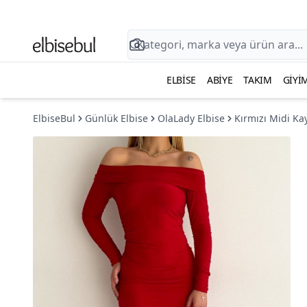
ELBISE
ABIYE
TAKIM
GIYI
ElbiseBul
Günlük Elbise
OlaLady Elbise
Kırmızı Midi Ka