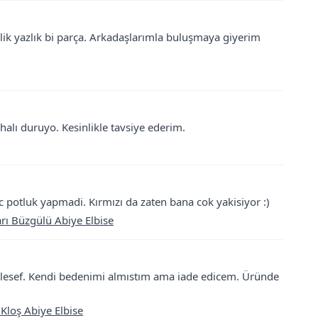
nlik yazlık bi parça. Arkadaşlarımla buluşmaya giyerim
alı duruyo. Kesinlikle tavsiye ederim.
c potluk yapmadi. Kırmızı da zaten bana cok yakisiyor :)
arı Büzgülü Abiye Elbise
alesef. Kendi bedenimi almıstım ama iade edicem. Üründe
 Kloş Abiye Elbise