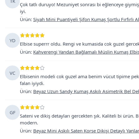
TK
Çok tatlı duruyo! Mezuniyet sonrası bi eğlenceye giymiş
iyi.
Ürün
:
Siyah Mini Puantiyeli Şifon Kumaş Şortlu Fırfırlı A
YD
Elbise superrr oldu. Rengi ve kumasida cok guzel gerce
Ürün
:
Kahverengi Yandan Bağlamalı Müslin Kumaş Elbi
VC
Elbisenin modeli cok guzel ama benim vücut tipime pek
falan iyiydi.
Ürün
:
Beyaz Uzun Sandy Kumaş Askılı Asimetrik Bel Deko
GF
Sateni ve dikiş detayları gercekten şık. Kaliteli bi ürün. 
modern.
Ürün
:
Beyaz Mini Askılı Saten Korse Dikişi Detaylı Yanla