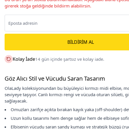
girerek stoğa geldiğinde bildiirm alabilirsin.
BILDIRIM AL
Kolay İade
14 gün içinde şartsız ve kolay iade.
Göz Alıcı Stil ve Vücudu Saran Tasarım
OlaLady koleksiyonundan bu büyüleyici kırmızı midi elbise, moder
seviyeye taşıyor. Canlı kırmızı rengi ve vücuda oturan silüeti, 
sağlayacak.
Omuzları zarifçe açıkta bırakan kayık yaka (off-shoulder) de
Uzun kollu tasarımı hem denge sağlar hem de elbiseye sofis
Elbisenin vücudu saran sandy kumaşı ve stratejik büzgü (ruc