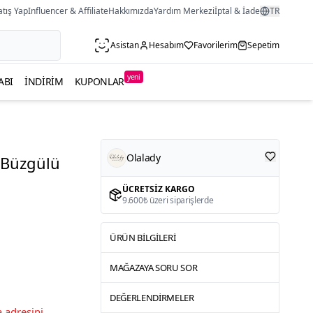
atış Yap
Influencer & Affiliate
Hakkımızda
Yardım Merkezi
İptal & İade
TR
Asistan
Hesabım
Favorilerim
Sepetim
yeni
ABI
İNDIRIM
KUPONLAR
Olalady
 Büzgülü
ÜCRETSIZ KARGO
9.600₺ üzeri siparişlerde
ÜRÜN BILGILERI
MAĞAZAYA SORU SOR
DEĞERLENDIRMELER
 adresini