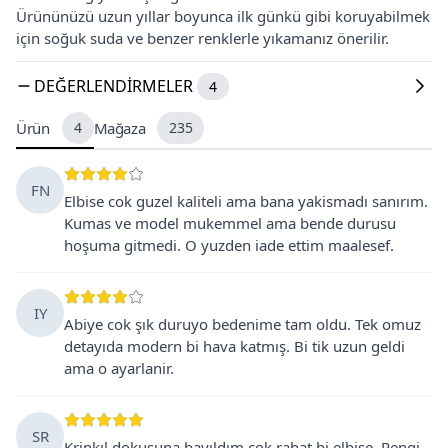
Ürününüzü uzun yıllar boyunca ilk günkü gibi koruyabilmek
için soğuk suda ve benzer renklerle yıkamanız önerilir.
DEĞERLENDIRMELER
4
Ürün
4
Mağaza
235
FN
Elbise cok guzel kaliteli ama bana yakismadı sanırım.
Kumas ve model mukemmel ama bende durusu
hoşuma gitmedi. O yuzden iade ettim maalesef.
IY
Abiye cok şık duruyo bedenime tam oldu. Tek omuz
detayıda modern bi hava katmış. Bi tik uzun geldi
ama o ayarlanir.
SR
Krinkıl dokusuna bayıldım cok rahat bi elbise. Rengi