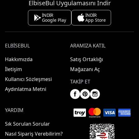
ElbiseBul Uygulamasını İndir
İNDİR
İNDİR
Google Play
App Store
ELBISEBUL
ARAMIZA KATIL
Hakkımızda
Satış Ortaklığı
İletişim
Mağazanı Aç
Kullanıcı Sözleşmesi
TAKIP ET
Aydınlatma Metni
YARDIM
Sık Sorulan Sorular
Nasıl Sipariş Verebilirim?