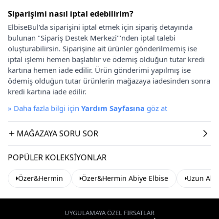
Siparişimi nasıl iptal edebilirim?
ElbiseBul'da siparişini iptal etmek için sipariş detayında
bulunan "Sipariş Destek Merkezi"'nden iptal talebi
oluşturabilirsin. Siparişine ait ürünler gönderilmemiş ise
iptal işlemi hemen başlatılır ve ödemiş olduğun tutar kredi
kartına hemen iade edilir. Ürün gönderimi yapılmış ise
ödemiş olduğun tutar ürünlerin mağazaya iadesinden sonra
kredi kartına iade edilir.
»
Daha fazla bilgi için
Yardım Sayfasına
göz at
MAĞAZAYA SORU SOR
POPÜLER KOLEKSIYONLAR
Özer&Hermin
Özer&Hermin Abiye Elbise
Uzun Abiy
UYGULAMAYA ÖZEL FIRSATLAR