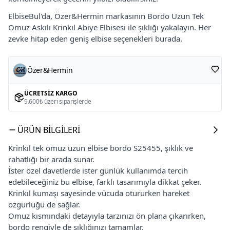
ElbiseBul'da, Özer&Hermin markasının Bordo Uzun Tek
Omuz Askılı Krinkıl Abiye Elbisesi ile şıklığı yakalayın. Her
zevke hitap eden geniş elbise seçenekleri burada.
Özer&Hermin
ÜCRETSIZ KARGO
9.600₺ üzeri siparişlerde
ÜRÜN BILGILERI
Krinkıl tek omuz uzun elbise bordo S25455, şıklık ve
rahatlığı bir arada sunar.
İster özel davetlerde ister günlük kullanımda tercih
edebileceğiniz bu elbise, farklı tasarımıyla dikkat çeker.
Krinkıl kumaşı sayesinde vücuda otururken hareket
özgürlüğü de sağlar.
Omuz kısmındaki detayıyla tarzınızı ön plana çıkarırken,
bordo rengiyle de şıklığınızı tamamlar.