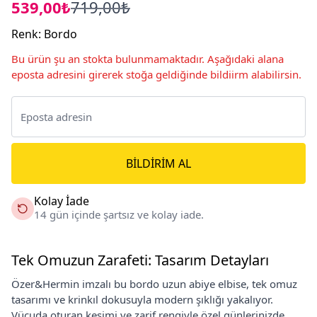
539,00₺
719,00₺
Renk
:
Bordo
Bu ürün şu an stokta bulunmamaktadır. Aşağıdaki alana
eposta adresini girerek stoğa geldiğinde bildiirm alabilirsin.
BILDIRIM AL
Kolay İade
14 gün içinde şartsız ve kolay iade.
Tek Omuzun Zarafeti: Tasarım Detayları
Özer&Hermin imzalı bu bordo uzun abiye elbise, tek omuz
tasarımı ve krinkıl dokusuyla modern şıklığı yakalıyor.
Vücuda oturan kesimi ve zarif rengiyle özel günlerinizde