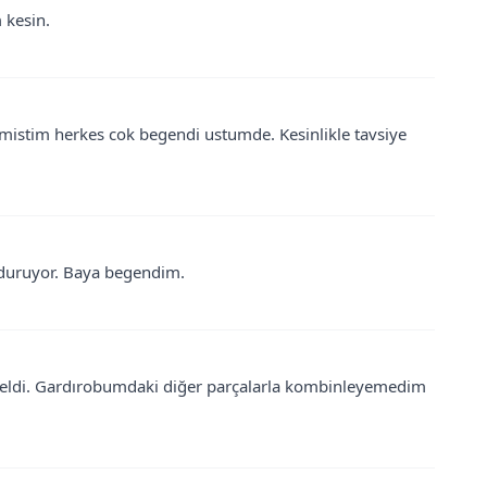
 kesin.
almistim herkes cok begendi ustumde. Kesinlikle tavsiye
ik duruyor. Baya begendim.
 geldi. Gardırobumdaki diğer parçalarla kombinleyemedim