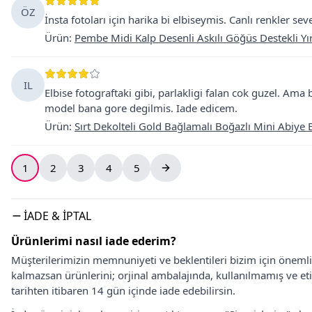
ÖZ
İnsta fotoları için harika bi elbiseymis. Canlı renkler s
Ürün
:
Pembe Midi Kalp Desenli Askılı Göğüs Destekli Yır
IL
Elbise fotograftaki gibi, parlakligi falan cok guzel. Am
model bana gore degilmis. Iade edicem.
Ürün
:
Sırt Dekolteli Gold Bağlamalı Boğazlı Mini Abiye E
1
2
3
4
5
İADE & İPTAL
Ürünlerimi nasıl iade ederim?
Müşterilerimizin memnuniyeti ve beklentileri bizim için önem
kalmazsan ürünlerini; orjinal ambalajında, kullanılmamış ve eti
tarihten itibaren 14 gün içinde iade edebilirsin.