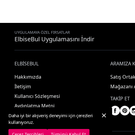
UYGULAMAYA ÖZEL FIRSATLAR
ElbiseBul Uygulamasını İndir
ELBISEBUL
ARAMIZA K
Hakkımızda
Satış Ortak
İletişim
Mağazanı 
Kullanıcı Sözleşmesi
TAKIP ET
Aydınlatma Metni
Daha iyi bir alışveriş deneyimi için çerezleri
kullanıyoruz.
Çerez Tercihleri
Tümünü Kabul Et