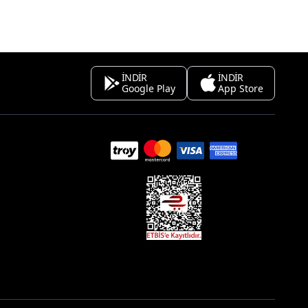
İNDİR
İNDİR
Google Play
App Store