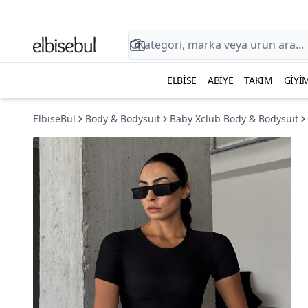
ELBISE
ABIYE
TAKIM
GIYI
ElbiseBul
Body & Bodysuit
Baby Xclub Body & Bodysuit