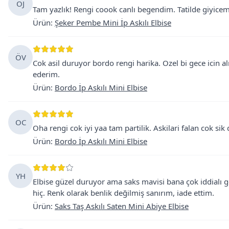
OJ
Tam yazlık! Rengi coook canlı begendim. Tatilde giyicem
Ürün
:
Şeker Pembe Mini İp Askılı Elbise
ÖV
Cok asil duruyor bordo rengi harika. Ozel bi gece icin 
ederim.
Ürün
:
Bordo İp Askılı Mini Elbise
OC
Oha rengi cok iyi yaa tam partilik. Askilari falan cok s
Ürün
:
Bordo İp Askılı Mini Elbise
YH
Elbise güzel duruyor ama saks mavisi bana çok iddialı
hiç. Renk olarak benlik değilmiş sanırım, iade ettim.
Ürün
:
Saks Taş Askılı Saten Mini Abiye Elbise