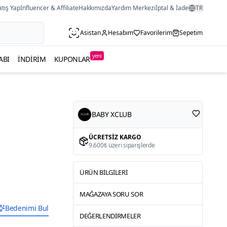
atış Yap
Influencer & Affiliate
Hakkımızda
Yardım Merkezi
İptal & İade
TR
Asistan
Hesabım
Favorilerim
Sepetim
yeni
ABI
İNDIRIM
KUPONLAR
BABY XCLUB
ÜCRETSIZ KARGO
9.600₺ üzeri siparişlerde
ÜRÜN BILGILERI
MAĞAZAYA SORU SOR
Bedenimi Bul
DEĞERLENDIRMELER