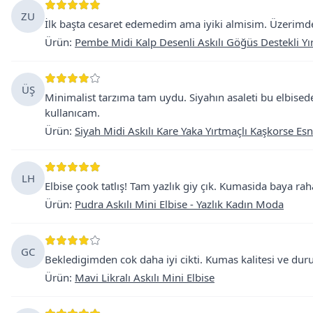
ZU
İlk başta cesaret edemedim ama iyiki almisim. Üzerimde 
Ürün
:
Pembe Midi Kalp Desenli Askılı Göğüs Destekli Yır
ÜŞ
Minimalist tarzıma tam uydu. Siyahın asaleti bu elbisede
kullanıcam.
Ürün
:
Siyah Midi Askılı Kare Yaka Yırtmaçlı Kaşkorse Esne
LH
Elbise çook tatlış! Tam yazlık giy çık. Kumasida baya r
Ürün
:
Pudra Askılı Mini Elbise - Yazlık Kadın Moda
GC
Bekledigimden cok daha iyi cikti. Kumas kalitesi ve du
Ürün
:
Mavi Likralı Askılı Mini Elbise