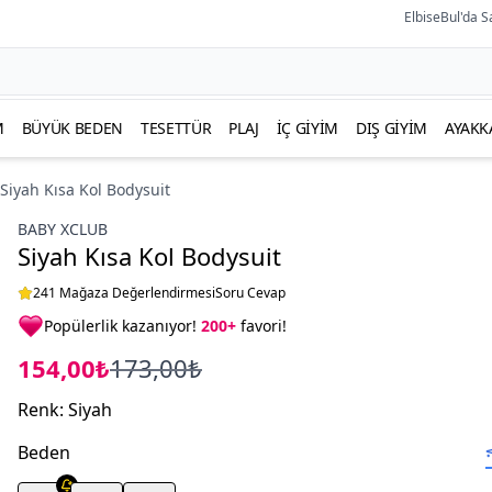
ElbiseBul'da S
M
BÜYÜK BEDEN
TESETTÜR
PLAJ
İÇ GIYIM
DIŞ GIYIM
AYAKK
Siyah Kısa Kol Bodysuit
BABY XCLUB
Siyah Kısa Kol Bodysuit
241 Mağaza Değerlendirmesi
Soru Cevap
Popülerlik kazanıyor!
200+
favori!
154,00₺
173,00₺
Renk
:
Siyah
Beden