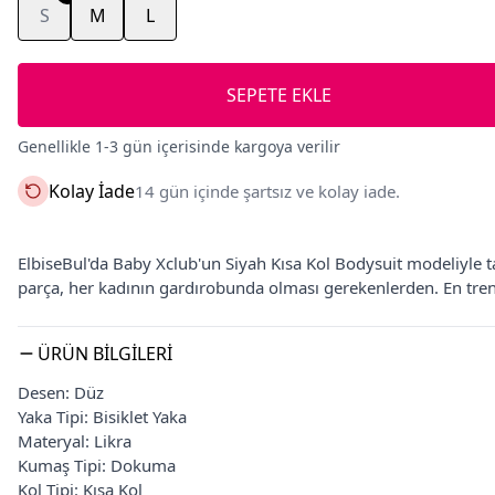
S
M
L
SEPETE EKLE
Genellikle 1-3 gün içerisinde kargoya verilir
Kolay İade
14 gün içinde şartsız ve kolay iade.
ElbiseBul'da Baby Xclub'un Siyah Kısa Kol Bodysuit modeliyle tar
parça, her kadının gardırobunda olması gerekenlerden. En tren
ÜRÜN BILGILERI
Desen: Düz
Yaka Tipi: Bisiklet Yaka
Materyal: Likra
Kumaş Tipi: Dokuma
Kol Tipi: Kısa Kol