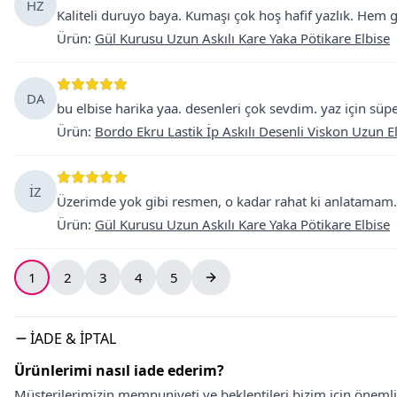
HZ
Kaliteli duruyo baya. Kumaşı çok hoş hafif yazlık. Hem g
Ürün
:
Gül Kurusu Uzun Askılı Kare Yaka Pötikare Elbise
DA
bu elbise harika yaa. desenleri çok sevdim. yaz için süp
Ürün
:
Bordo Ekru Lastik İp Askılı Desenli Viskon Uzun E
İZ
Üzerimde yok gibi resmen, o kadar rahat ki anlatamam.
Ürün
:
Gül Kurusu Uzun Askılı Kare Yaka Pötikare Elbise
1
2
3
4
5
İADE & İPTAL
Ürünlerimi nasıl iade ederim?
Müşterilerimizin memnuniyeti ve beklentileri bizim için önem