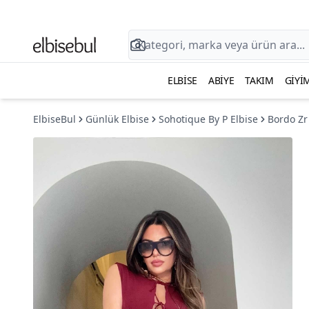
ELBISE
ABIYE
TAKIM
GIYI
ElbiseBul
Günlük Elbise
Sohotique By P Elbise
Bordo Zr