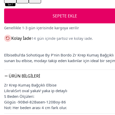
Son 1
SEPETE EKLE
Genellikle 1-3 gün içerisinde kargoya verilir
Kolay İade
14 gün içinde şartsız ve kolay iade.
ElbiseBul'da Sohotique By P'nin Bordo Zr Krep Kumaş Bağçıklı Mi
sunan bu elbise, modayı takip eden kadınlar için ideal bir seçi
ÜRÜN BILGILERI
Zr Krep Kumaş Bağçıklı Elbise
LikralıSırt oval yakaV yaka ip detaylı
S Beden Ölçüleri:
Gögüs -90Bel-82Basen-120Boy-86
Not: Her beden arası 4 cm fark olur.