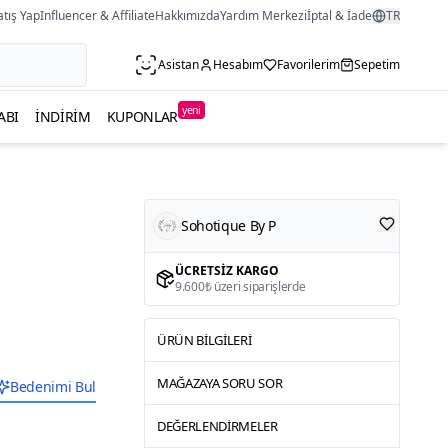
atış Yap
Influencer & Affiliate
Hakkımızda
Yardım Merkezi
İptal & İade
TR
Asistan
Hesabım
Favorilerim
Sepetim
yeni
ABI
İNDIRIM
KUPONLAR
Sohotique By P
ÜCRETSIZ KARGO
9.600₺ üzeri siparişlerde
ÜRÜN BILGILERI
MAĞAZAYA SORU SOR
Bedenimi Bul
DEĞERLENDIRMELER