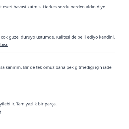
at eseri havasi katmis. Herkes sordu nerden aldın diye.
k cok guzel duruyo ustumde. Kalitesi de belli ediyo kendini.
lbise
a sanırım. Bir de tek omuz bana pek gitmediği için iade
e
lebilir. Tam yazlık bir parça.
e