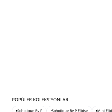
POPÜLER KOLEKSIYONLAR
Sohotique By P
Sohotique By P Elbise
Mini Elb