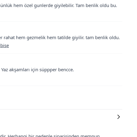
ünlük hem özel gunlerde giyilebilir. Tam benlik oldu bu.
er rahat hem gezmelik hem tatilde giyilir. tam benlik oldu.
lbise
 Yaz akşamları için süppper bencce.
lidir. Herhangi bir nedenle siparişinden memnun