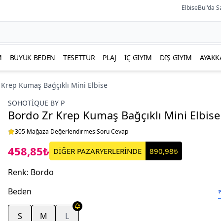
ElbiseBul'da S
M
BÜYÜK BEDEN
TESETTÜR
PLAJ
İÇ GIYIM
DIŞ GIYIM
AYAKK
 Krep Kumaş Bağçıklı Mini Elbise
SOHOTIQUE BY P
Bordo Zr Krep Kumaş Bağçıklı Mini Elbise
305 Mağaza Değerlendirmesi
Soru Cevap
458,85₺
DİĞER PAZARYERLERİNDE
890,98₺
Renk
:
Bordo
Beden
S
M
L