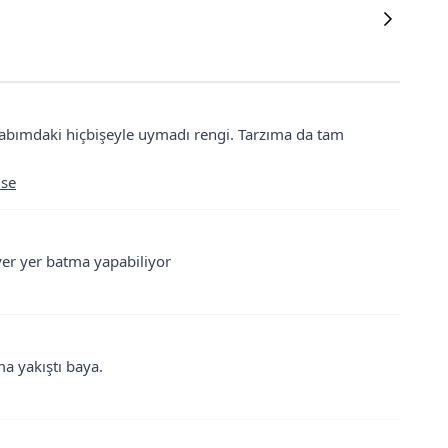
abımdaki hiçbişeyle uymadı rengi. Tarzıma da tam
ise
yer yer batma yapabiliyor
ma yakıştı baya.