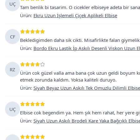
UÇ
Tam benlik bi tasarim. O cicekler elbiseye adeta bir san
Ürün
:
Ekru Uzun İşlemeli Çiçek Aplikeli Elbise
CF
Bekledigimden daha sik cikti. Misafirlikte falan giymeli
Ürün
:
Bordo Ekru Lastik İp Askılı Desenli Viskon Uzun E
RZ
Ürün cok güzel valla ama bana çok uzun geldi boyum kıs
etmek zorunda kaldım. Yoksa kaliteli duruyo.
Ürün
:
Siyah Beyaz Uzun Askılı Tek Omuzlu Dilimli Elbis
UÇ
Elbise cok begendim ya. Hem şık hem rahat, her yere giyi
Ürün
:
Siyah Uzun Askılı Brodeli Kare Yaka Bağçıklı Elbis