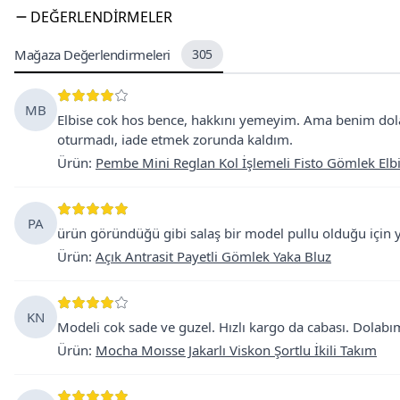
DEĞERLENDIRMELER
Mağaza Değerlendirmeleri
305
MB
Elbise cok hos bence, hakkını yemeyim. Ama benim dol
oturmadı, iade etmek zorunda kaldım.
Ürün
:
Pembe Mini Reglan Kol İşlemeli Fisto Gömlek Elb
PA
ürün göründüğü gibi salaş bir model pullu olduğu için 
Ürün
:
Açık Antrasit Payetli Gömlek Yaka Bluz
KN
Modeli cok sade ve guzel. Hızlı kargo da cabası. Dolabı
Ürün
:
Mocha Moısse Jakarlı Viskon Şortlu İkili Takım