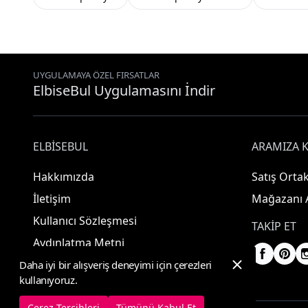
UYGULAMAYA ÖZEL FIRSATLAR
ElbiseBul Uygulamasını İndir
ELBISEBUL
ARAMIZA K
Hakkımızda
Satış Ortak
İletişim
Mağazanı 
Kullanıcı Sözleşmesi
TAKIP ET
Aydınlatma Metni
Daha iyi bir alışveriş deneyimi için çerezleri
kullanıyoruz.
Çerez Tercihleri
Tümünü Kabul Et