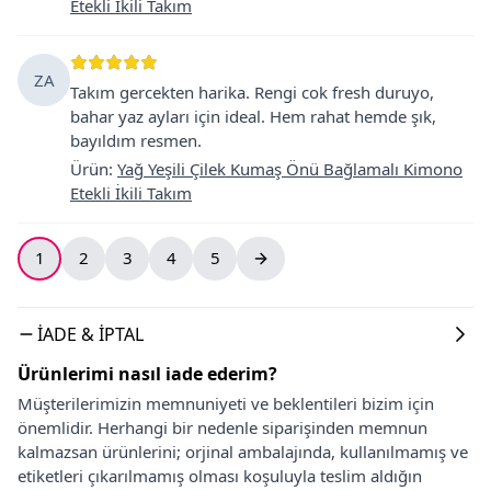
Etekli İkili Takım
ZA
Takım gercekten harika. Rengi cok fresh duruyo,
bahar yaz ayları için ideal. Hem rahat hemde şık,
bayıldım resmen.
Ürün
:
Yağ Yeşili Çilek Kumaş Önü Bağlamalı Kimono
Etekli İkili Takım
1
2
3
4
5
İADE & İPTAL
Ürünlerimi nasıl iade ederim?
Müşterilerimizin memnuniyeti ve beklentileri bizim için
önemlidir. Herhangi bir nedenle siparişinden memnun
kalmazsan ürünlerini; orjinal ambalajında, kullanılmamış ve
etiketleri çıkarılmamış olması koşuluyla teslim aldığın