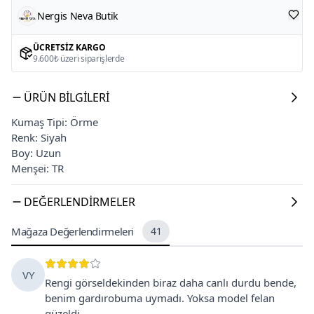
Nergis Neva Butik
ÜCRETSIZ KARGO
9.600₺ üzeri siparişlerde
ÜRÜN BILGILERI
Kumaş Tipi: Örme
Renk: Siyah
Boy: Uzun
Menşei: TR
DEĞERLENDIRMELER
Mağaza Değerlendirmeleri
41
VY
Rengi görseldekinden biraz daha canlı durdu bende,
benim gardırobuma uymadı. Yoksa model felan
güzeldi.