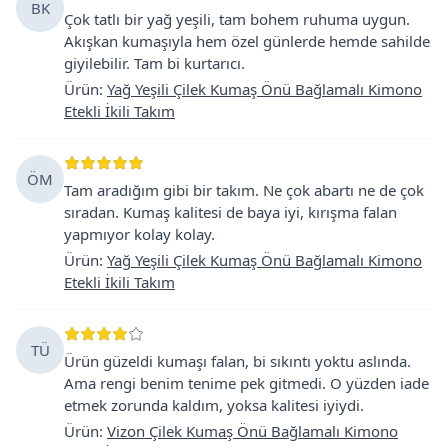
BK
Çok tatlı bir yağ yeşili, tam bohem ruhuma uygun.
Akışkan kumaşıyla hem özel günlerde hemde sahilde
giyilebilir. Tam bi kurtarıcı.
Ürün
:
Yağ Yeşili Çilek Kumaş Önü Bağlamalı Kimono
Etekli İkili Takım
ÖM
Tam aradığım gibi bir takım. Ne çok abartı ne de çok
sıradan. Kumaş kalitesi de baya iyi, kırışma falan
yapmıyor kolay kolay.
Ürün
:
Yağ Yeşili Çilek Kumaş Önü Bağlamalı Kimono
Etekli İkili Takım
TÜ
Ürün güzeldi kumaşı falan, bi sıkıntı yoktu aslında.
Ama rengi benim tenime pek gitmedi. O yüzden iade
etmek zorunda kaldım, yoksa kalitesi iyiydi.
Ürün
:
Vizon Çilek Kumaş Önü Bağlamalı Kimono