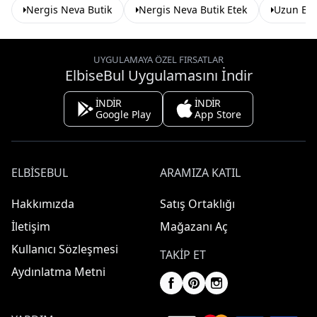
Nergis Neva Butik
Nergis Neva Butik Etek
Uzun Ete
UYGULAMAYA ÖZEL FIRSATLAR
ElbiseBul Uygulamasını İndir
İNDİR
İNDİR
Google Play
App Store
ELBISEBUL
ARAMIZA KATIL
Hakkımızda
Satış Ortaklığı
İletişim
Mağazanı Aç
Kullanıcı Sözleşmesi
TAKIP ET
Aydınlatma Metni