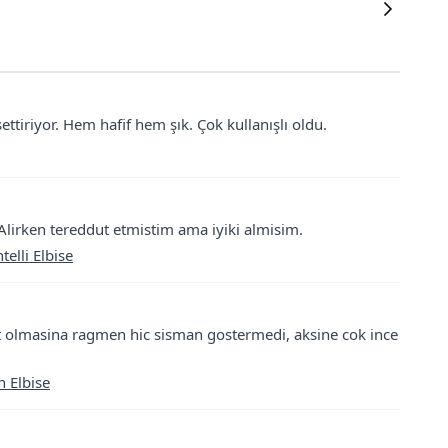
ettiriyor. Hem hafif hem şık. Çok kullanışlı oldu.
 Alirken tereddut etmistim ama iyiki almisim.
elli Elbise
 olmasina ragmen hic sisman gostermedi, aksine cok ince
n Elbise