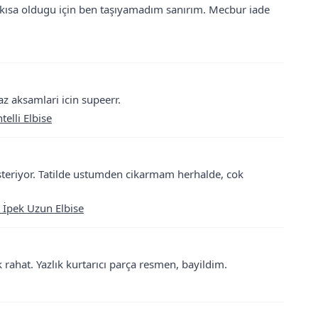
kısa oldugu için ben taşıyamadım sanırım. Mecbur iade
Yaz aksamlari icin supeerr.
elli Elbise
osteriyor. Tatilde ustumden cikarmam herhalde, cok
 İpek Uzun Elbise
ahat. Yazlık kurtarıcı parça resmen, bayildim.