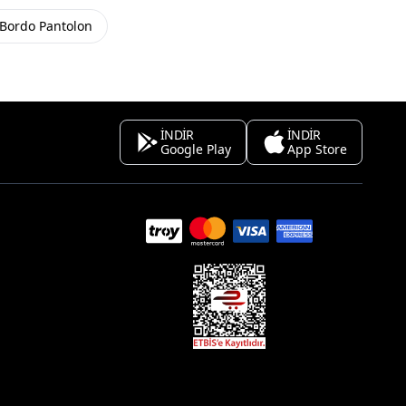
Bordo Pantolon
İNDİR
İNDİR
Google Play
App Store