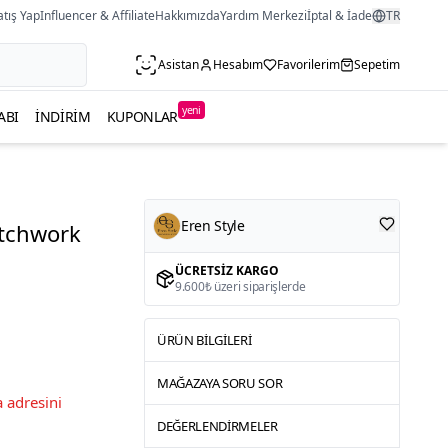
atış Yap
Influencer & Affiliate
Hakkımızda
Yardım Merkezi
İptal & İade
TR
Asistan
Hesabım
Favorilerim
Sepetim
yeni
ABI
İNDIRIM
KUPONLAR
Eren Style
atchwork
ÜCRETSIZ KARGO
9.600₺ üzeri siparişlerde
ÜRÜN BILGILERI
MAĞAZAYA SORU SOR
 adresini
DEĞERLENDIRMELER