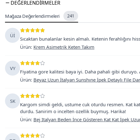
DEĞERLENDIRMELER
Mağaza Değerlendirmeleri
241
Üİ
Sıcaktan bunalanlar kesin almalı. Ketenin ferahlığını hiss
Ürün
:
Krem Asimetrik Keten Takım
VY
Fiyatina gore kalitesi baya iyi. Daha pahali gibi duruyo.
Ürün
:
Beyaz Uzun İtalyan Sunshıne İpek Detaylı File Dant
SK
Kargom simdi geldi, ustume cuk oturdu resmen. Kat kat
durdu. Sanirim o incelten ozellik buymuş. Harika!
Ürün
:
Bej Italyan Beden İnce Gösteren Kat Kat İpek Uzu