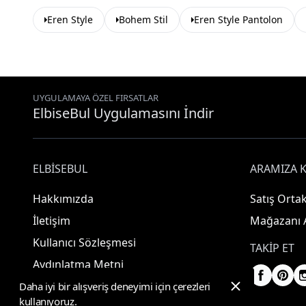
Eren Style
Bohem Stil
Eren Style Pantolon
UYGULAMAYA ÖZEL FIRSATLAR
ElbiseBul Uygulamasını İndir
ELBISEBUL
ARAMIZA K
Hakkımızda
Satış Ortak
İletişim
Mağazanı 
Kullanıcı Sözleşmesi
TAKIP ET
Aydınlatma Metni
Daha iyi bir alışveriş deneyimi için çerezleri
kullanıyoruz.