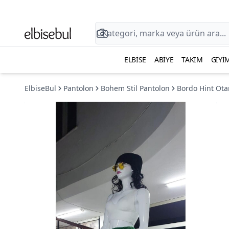
ELBISE
ABIYE
TAKIM
GIYI
ElbiseBul
Pantolon
Bohem Stil Pantolon
Bordo Hint Ota