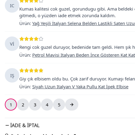
IC
Kumas kalitesi cok guzel, gorundugu gibi. Ama beldeki 
gitmedi, o yüzden iade etmek zorunda kaldım.
Ürün
:
Yağ Yeşili İtalyan Selena Belden Lastikli Saten Uzu
Vİ
Rengi cok guzel duruyor, bedenide tam geldi. Hem şık he
Ürün
:
Petrol Mavisi Italyan Beden İnce Gösteren Kat Kat
IŞ
Giy çık elbisem oldu bu. Çok zarif duruyor. Kumaşı felan 
Ürün
:
Siyah Uzun Italyan V Yaka Pullu Kat İpek Elbise
1
2
3
4
5
İADE & İPTAL