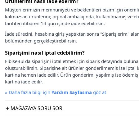
Ürünlerimi nasıl iade ederim?
Müşterilerimizin memnuniyeti ve beklentileri bizim için önem
kalmazsan ürünlerini; orjinal ambalajında, kullanılmamış ve eti
tarihten itibaren 14 gün içinde iade edebilirsin.
İade sürecini, hesabına giriş yaptıktan sonra "Siparişlerim" alan
bölümünden gerçekleştirebilirsin.
Siparişimi nasıl iptal edebilirim?
ElbiseBul'da siparişini iptal etmek için sipariş detayında bulun
oluşturabilirsin. Siparişine ait ürünler gönderilmemiş ise iptal
kartına hemen iade edilir. Ürün gönderimi yapılmış ise ödemi
kartına iade edilir.
»
Daha fazla bilgi için
Yardım Sayfasına
göz at
MAĞAZAYA SORU SOR