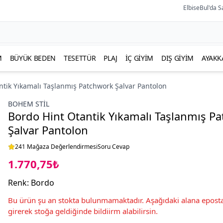
ElbiseBul'da S
M
BÜYÜK BEDEN
TESETTÜR
PLAJ
İÇ GIYIM
DIŞ GIYIM
AYAKK
ntik Yıkamalı Taşlanmış Patchwork Şalvar Pantolon
BOHEM STIL
Bordo Hint Otantik Yıkamalı Taşlanmış P
Şalvar Pantolon
241 Mağaza Değerlendirmesi
Soru Cevap
1.770,75₺
Renk
:
Bordo
Bu ürün şu an stokta bulunmamaktadır. Aşağıdaki alana eposta
girerek stoğa geldiğinde bildiirm alabilirsin.