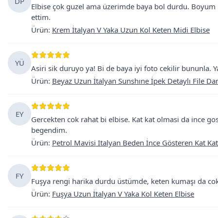
DP
Elbise çok guzel ama üzerimde baya bol durdu. Boyum 
ettim.
Ürün
:
Krem İtalyan V Yaka Uzun Kol Keten Midi Elbise
YÜ
Asiri sik duruyo ya! Bi de baya iyi foto cekilir bununla. 
Ürün
:
Beyaz Uzun İtalyan Sunshıne İpek Detaylı File Dant
EY
Gercekten cok rahat bi elbise. Kat kat olmasi da ince g
begendim.
Ürün
:
Petrol Mavisi Italyan Beden İnce Gösteren Kat Kat
FY
Fuşya rengi harika durdu üstümde, keten kumaşı da cok r
Ürün
:
Fuşya Uzun İtalyan V Yaka Kol Keten Elbise