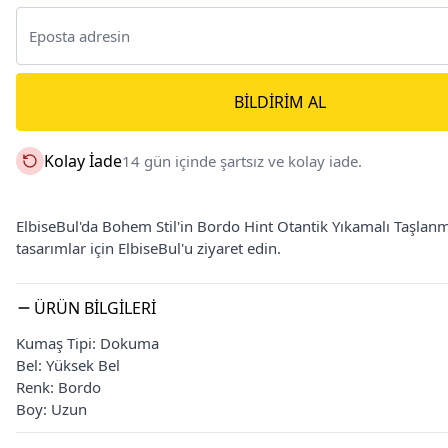
BILDIRIM AL
Kolay İade
14 gün içinde şartsız ve kolay iade.
ElbiseBul'da Bohem Stil'in Bordo Hint Otantik Yıkamalı Taşlan
tasarımlar için ElbiseBul'u ziyaret edin.
ÜRÜN BILGILERI
Kumaş Tipi: Dokuma
Bel: Yüksek Bel
Renk: Bordo
Boy: Uzun