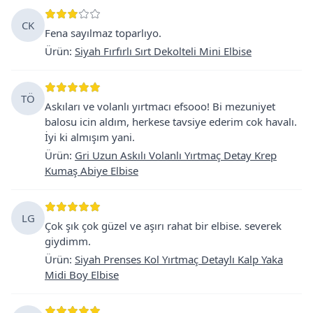
CK
Fena sayılmaz toparlıyo.
Ürün
:
Siyah Fırfırlı Sırt Dekolteli Mini Elbise
TÖ
Askıları ve volanlı yırtmacı efsooo! Bi mezuniyet
balosu icin aldım, herkese tavsiye ederim cok havalı.
İyi ki almışım yani.
Ürün
:
Gri Uzun Askılı Volanlı Yırtmaç Detay Krep
Kumaş Abiye Elbise
LG
Çok şık çok güzel ve aşırı rahat bir elbise. severek
giydimm.
Ürün
:
Siyah Prenses Kol Yırtmaç Detaylı Kalp Yaka
Midi Boy Elbise