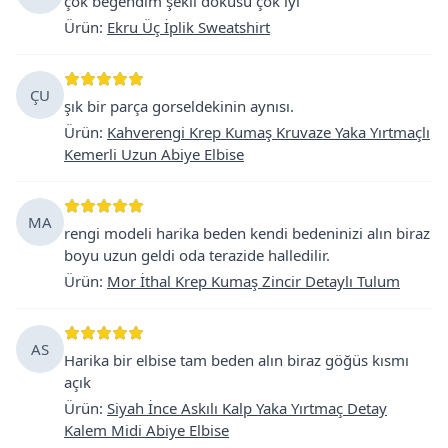
çok beğendim şekli dokusu çok iyi
Ürün
:
Ekru Üç İplik Sweatshirt
ÇU
şık bir parça gorseldekinin aynısı.
Ürün
:
Kahverengi Krep Kumaş Kruvaze Yaka Yırtmaçlı
Kemerli Uzun Abiye Elbise
MA
rengi modeli harika beden kendi bedeninizi alın biraz
boyu uzun geldi oda terazide halledilir.
Ürün
:
Mor İthal Krep Kumaş Zincir Detaylı Tulum
AS
Harika bir elbise tam beden alın biraz göğüs kısmı
açık
Ürün
:
Siyah İnce Askılı Kalp Yaka Yırtmaç Detay
Kalem Midi Abiye Elbise