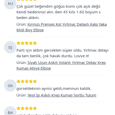
AU
Çok güzel beğendim göğüs kısmı çok açık değil.
Kendi bedeninizi alın. Ben 45 kilo 1.60 boyum s
beden aldım.
Ürün
:
Kırmızı Prenses Kol Yırtmaç Detaylı Kalp Yaka
Midi Boy Elbise
SŞ
Parti için aldım gercekten süper oldu. Yırtmac detayı
da tam benlik, çok havalı durdu. Lovve it!
Ürün
:
Siyah Uzun Askılı Volanlı Yırtmaç Detay Krep
Kumaş Abiye Elbise
GK
gorseldekinin aynisi geldi,memnun kaldik.
Ürün
:
Yeşil İp Askılı Krep Kumaş Şortlu Tulum
BA