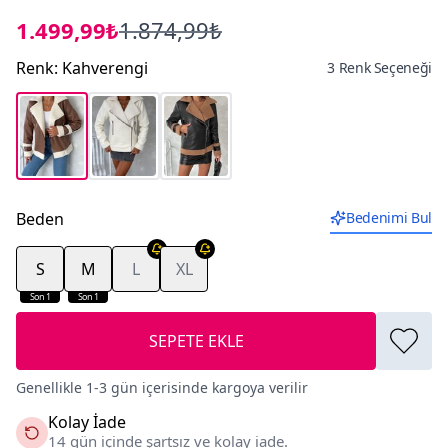
1.499,99₺
1.874,99₺
Renk
:
Kahverengi
3 Renk Seçeneği
Beden
Bedenimi Bul
S
M
L
XL
Son 1
Son 1
SEPETE EKLE
Genellikle 1-3 gün içerisinde kargoya verilir
Kolay İade
14 gün içinde şartsız ve kolay iade.