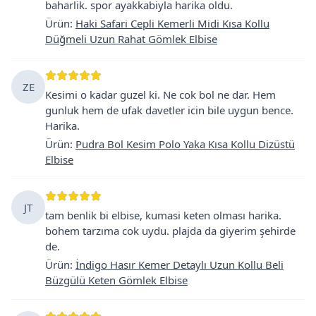
baharlik. spor ayakkabiyla harika oldu.
Ürün
:
Haki Safari Cepli Kemerli Midi Kısa Kollu
Düğmeli Uzun Rahat Gömlek Elbise
ZE
Kesimi o kadar guzel ki. Ne cok bol ne dar. Hem
gunluk hem de ufak davetler icin bile uygun bence.
Harika.
Ürün
:
Pudra Bol Kesim Polo Yaka Kısa Kollu Dizüstü
Elbise
JT
tam benlik bi elbise, kumasi keten olması harika.
bohem tarzıma cok uydu. plajda da giyerim şehirde
de.
Ürün
:
İndigo Hasır Kemer Detaylı Uzun Kollu Beli
Büzgülü Keten Gömlek Elbise