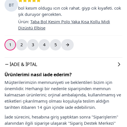
BT
bol kesım oldugu ıcın cok rahat. giyp cık kıyafeti. cok
şık duruyor gercekten.
Ürün
:
Taba Bol Kesim Polo Yaka Kısa Kollu Midi
Dizüstü Elbise
1
2
3
4
5
İADE & İPTAL
Ürünlerimi nasıl iade ederim?
Müşterilerimizin memnuniyeti ve beklentileri bizim için
önemlidir. Herhangi bir nedenle siparişinden memnun
kalmazsan ürünlerini; orjinal ambalajında, kullanılmamış ve
etiketleri çıkarılmamış olması koşuluyla teslim aldığın
tarihten itibaren 14 gün içinde iade edebilirsin.
İade sürecini, hesabına giriş yaptıktan sonra "Siparişlerim"
alanından ilgili siparişe ulaşarak "Sipariş Destek Merkezi"