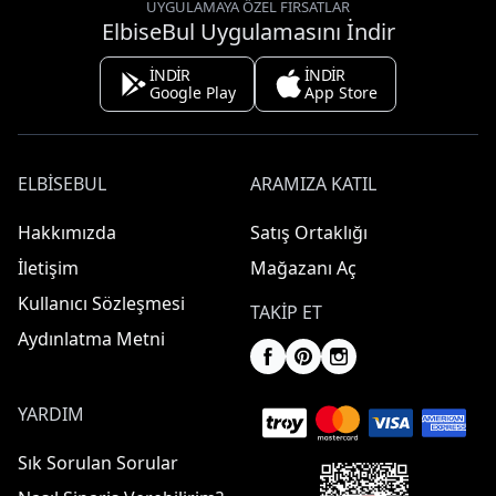
UYGULAMAYA ÖZEL FIRSATLAR
ElbiseBul Uygulamasını İndir
İNDİR
İNDİR
Google Play
App Store
ELBISEBUL
ARAMIZA KATIL
Hakkımızda
Satış Ortaklığı
İletişim
Mağazanı Aç
Kullanıcı Sözleşmesi
TAKIP ET
Aydınlatma Metni
YARDIM
Sık Sorulan Sorular