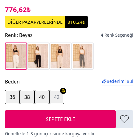
776,62₺
DİĞER PAZARYERLERİNDE
810,24₺
Renk
:
Beyaz
4 Renk Seçeneği
Beden
Bedenimi Bul
36
38
40
42
SEPETE EKLE
Genellikle 1-3 gün içerisinde kargoya verilir