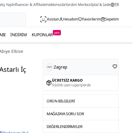
atış Yap
Influencer & Affiliate
Hakkımızda
Yardım Merkezi
İptal & İade
TR
Asistan
Hesabım
Favorilerim
Sepetim
yeni
ABI
İNDIRIM
KUPONLAR
 Abiye Elbise
Zagrep
Astarlı İç
ÜCRETSIZ KARGO
9.600₺ üzeri siparişlerde
ÜRÜN BILGILERI
MAĞAZAYA SORU SOR
DEĞERLENDIRMELER