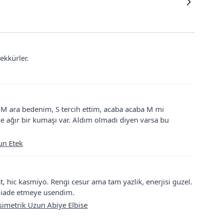
kkürler.
-M ara bedenim, S tercih ettim, acaba acaba M mi
 ağır bir kumaşı var. Aldım olmadı diyen varsa bu
un Etek
, hic kasmiyo. Rengi cesur ama tam yazlik, enerjisi guzel.
 iade etmeye usendim.
simetrik Uzun Abiye Elbise