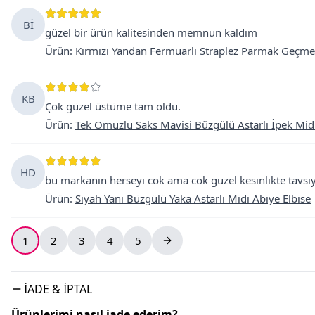
Bİ
güzel bir ürün kalitesinden memnun kaldım
Ürün
:
Kırmızı Yandan Fermuarlı Straplez Parmak Geçmeli
KB
Çok güzel üstüme tam oldu.
Ürün
:
Tek Omuzlu Saks Mavisi Büzgülü Astarlı İpek Midi
HD
bu markanın herseyı cok ama cok guzel kesınlıkte tavsı
Ürün
:
Siyah Yanı Büzgülü Yaka Astarlı Midi Abiye Elbise
1
2
3
4
5
İADE & İPTAL
Ürünlerimi nasıl iade ederim?