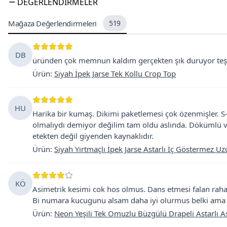
DEĞERLENDIRMELER
Mağaza Değerlendirmeleri
519
DB
üründen çok memnun kaldım gerçekten şık duruyor teşe
Ürün
:
Siyah İpek Jarse Tek Kollu Crop Top
HU
Harika bir kumaş. Dikimi paketlemesi çok özenmişler. S
olmalıydı demiyor değilim tam oldu aslında. Dökümlü ve
etekten değil giyenden kaynaklıdır.
Ürün
:
Siyah Yırtmaçlı İpek Jarse Astarlı İç Göstermez Uz
KÖ
Asimetrik kesimi cok hos olmus. Dans etmesi falan rahat
Bi numara kucugunu alsam daha iyi olurmus belki ama
Ürün
:
Neon Yeşili Tek Omuzlu Büzgülü Drapeli Astarlı A