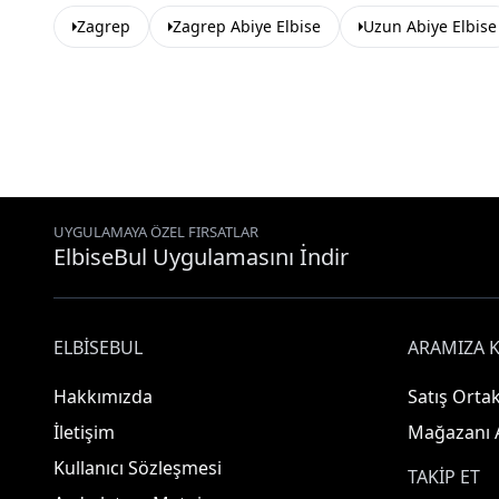
Zagrep
Zagrep Abiye Elbise
Uzun Abiye Elbise
UYGULAMAYA ÖZEL FIRSATLAR
ElbiseBul Uygulamasını İndir
ELBISEBUL
ARAMIZA K
Hakkımızda
Satış Ortak
İletişim
Mağazanı 
Kullanıcı Sözleşmesi
TAKIP ET