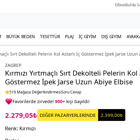
ElbiseBul'da S
M
BÜYÜK BEDEN
TESETTÜR
PLAJ
İÇ GIYIM
DIŞ GIYIM
AYAKK
maçlı Sırt Dekolteli Pelerin Kol Astarlı İç Göstermez İpek Jarse Uzun
ZAGREP
Kırmızı Yırtmaçlı Sırt Dekolteli Pelerin Kol 
Göstermez İpek Jarse Uzun Abiye Elbise
519 Mağaza Değerlendirmesi
Soru Cevap
Favorilerde zirvede!
900+
kişi bayıldı!
2.279,05₺
DİĞER PAZARYERLERİNDE
2.399,00₺
Renk
:
Kırmızı