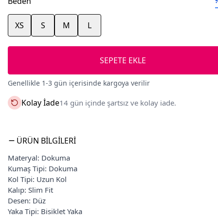
Beden
XS
S
M
L
SEPETE EKLE
Genellikle 1-3 gün içerisinde kargoya verilir
Kolay İade
14 gün içinde şartsız ve kolay iade.
ÜRÜN BILGILERI
Materyal: Dokuma
Kumaş Tipi: Dokuma
Kol Tipi: Uzun Kol
Kalıp: Slim Fit
Desen: Düz
Yaka Tipi: Bisiklet Yaka