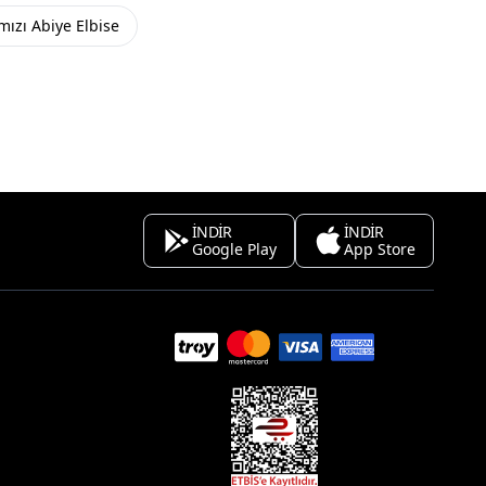
mızı Abiye Elbise
İNDİR
İNDİR
Google Play
App Store