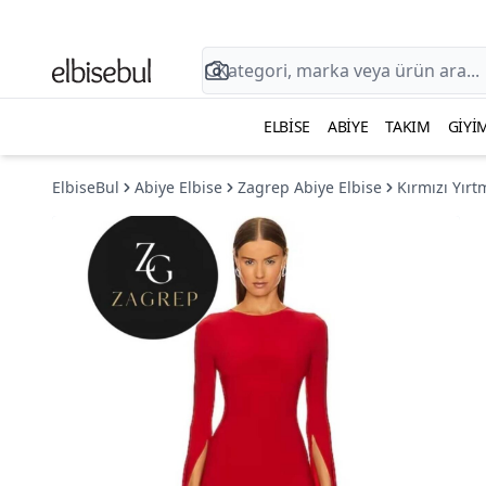
ELBISE
ABIYE
TAKIM
GIYI
ElbiseBul
Abiye Elbise
Zagrep Abiye Elbise
Kırmızı Yırt