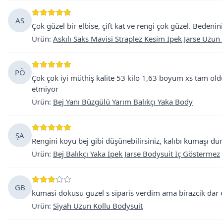
AS
Çok güzel bir elbise, çift kat ve rengi çok güzel. Bedenini
Ürün
:
Askılı Saks Mavisi Straplez Kesim İpek Jarse Uzun
PÖ
Çok çok iyi müthiş kalite 53 kilo 1,63 boyum xs tam old
etmiyor
Ürün
:
Bej Yanı Büzgülü Yarım Balıkçı Yaka Body
ŞA
Rengini koyu bej gibi düşünebilirsiniz, kalıbı kumaşı dur
Ürün
:
Bej Balıkçı Yaka İpek Jarse Bodysuit Iç Göstermez
GB
kumasi dokusu guzel s siparis verdim ama birazcik dar
Ürün
:
Siyah Uzun Kollu Bodysuit