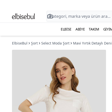
ELBISE
ABIYE
TAKIM
GIYI
ElbiseBul
Şort
Select Moda Şort
Mavi Yırtık Detaylı Den