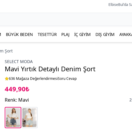
ElbiseBul'da S
M
BÜYÜK BEDEN
TESETTÜR
PLAJ
İÇ GIYIM
DIŞ GIYIM
AYAKK
im Şort
SELECT MODA
Mavi Yırtık Detaylı Denim Şort
636 Mağaza Değerlendirmesi
Soru Cevap
449,90₺
Renk
:
Mavi
2