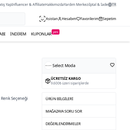
atış Yap
Influencer & Affiliate
Hakkımızda
Yardım Merkezi
İptal & İade
TR
Asistan
Hesabım
Favorilerim
Sepetim
yeni
ABI
İNDIRIM
KUPONLAR
Select Moda
ÜCRETSIZ KARGO
9.600₺ üzeri siparişlerde
 Renk Seçeneği
ÜRÜN BILGILERI
MAĞAZAYA SORU SOR
DEĞERLENDIRMELER