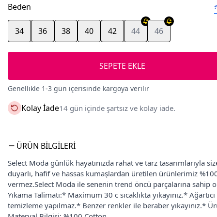
Beden
34
36
38
40
42
44
46
SEPETE EKLE
Genellikle 1-3 gün içerisinde kargoya verilir
Kolay İade
14 gün içinde şartsız ve kolay iade.
ÜRÜN BILGILERI
Select Moda günlük hayatınızda rahat ve tarz tasarımlarıyla s
duyarlı, hafif ve hassas kumaşlardan üretilen ürünlerimiz %100 
vermez.Select Moda ile senenin trend öncü parçalarına sahip ola
Yıkama Talimatı:* Maximum 30 c sıcaklıkta yıkayınız.* Ağartı
temizleme yapılmaz.* Benzer renkler ile beraber yıkayınız.* Ürü
Materyal Bilgisi: %100 Cotton