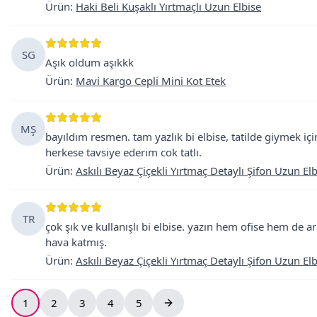
Ürün
:
Haki Beli Kuşaklı Yırtmaçlı Uzun Elbise
SG
Aşık oldum aşıkkk
Ürün
:
Mavi Kargo Cepli Mini Kot Etek
MŞ
bayıldım resmen. tam yazlık bi elbise, tatilde giymek iç
herkese tavsiye ederim cok tatlı.
Ürün
:
Askılı Beyaz Çiçekli Yırtmaç Detaylı Şifon Uzun Elb
TR
çok şık ve kullanışlı bi elbise. yazın hem ofise hem de a
hava katmış.
Ürün
:
Askılı Beyaz Çiçekli Yırtmaç Detaylı Şifon Uzun Elb
1
2
3
4
5