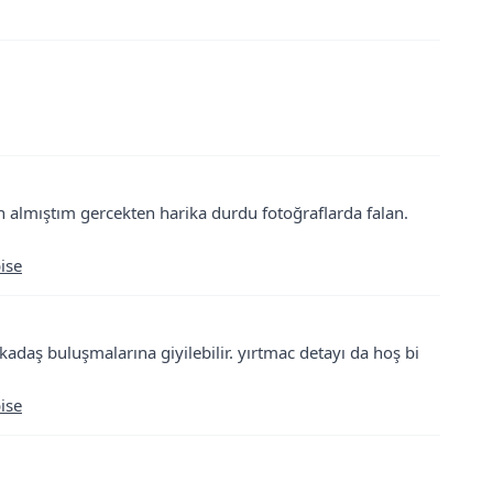
in almıştım gercekten harika durdu fotoğraflarda falan.
ise
rkadaş buluşmalarına giyilebilir. yırtmac detayı da hoş bi
ise