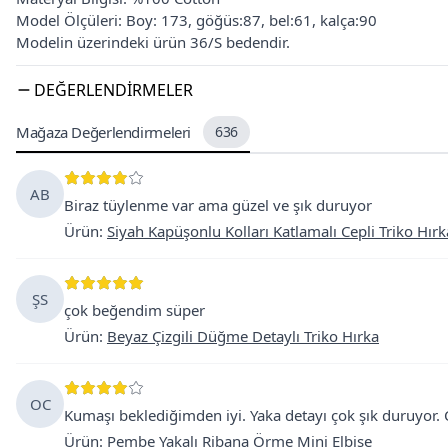
Model Ölçüleri: Boy: 173, göğüs:87, bel:61, kalça:90
Modelin üzerindeki ürün 36/S bedendir.
DEĞERLENDIRMELER
Mağaza Değerlendirmeleri
636
AB
Biraz tüylenme var ama güzel ve şık duruyor
Ürün
:
Siyah Kapüşonlu Kolları Katlamalı Cepli Triko Hırk
ŞS
çok beğendim süper
Ürün
:
Beyaz Çizgili Düğme Detaylı Triko Hırka
OC
Kumaşı beklediğimden iyi. Yaka detayı çok şık duruyor. Ç
Ürün
:
Pembe Yakalı Ribana Örme Mini Elbise