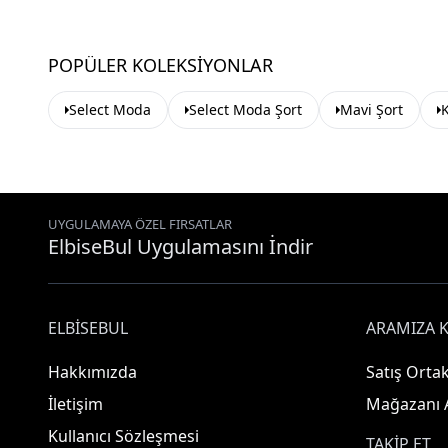
POPÜLER KOLEKSIYONLAR
Select Moda
Select Moda Şort
Mavi Şort
K
UYGULAMAYA ÖZEL FIRSATLAR
ElbiseBul Uygulamasını İndir
ELBISEBUL
ARAMIZA K
Hakkımızda
Satış Ortak
İletişim
Mağazanı 
Kullanıcı Sözleşmesi
TAKIP ET