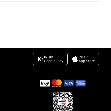
İNDİR
İNDİR
Google Play
App Store