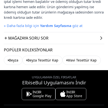
iptal işlemi hemen başlatılır ve ödemiş olduğun tutar kredi
kartına hemen iade edilir. Ürün gönderimi yapılmış ise
ödemiş olduğun tutar ürünlerin mağazaya iadesinden sonra
kredi kartına iade edilir.
»
Daha fazla bilgi için
Yardım Sayfasına
göz at
MAĞAZAYA SORU SOR
POPÜLER KOLEKSIYONLAR
Beyza
Beyza Tesettür Kap
Mavi Tesettür Kap
UYGULAMAYA ÖZEL FIRSATLAR
ElbiseBul Uygulamasını İndir
İNDİR
İNDİR
Google Play
App Store