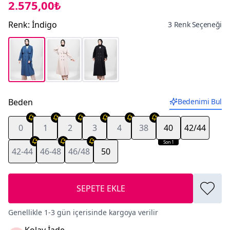
2.575,00₺
Renk
:
İndigo
3 Renk Seçeneği
Beden
Bedenimi Bul
0
1
2
3
4
38
40
42/44
Son 1
42-44
46-48
46/48
50
SEPETE EKLE
Genellikle 1-3 gün içerisinde kargoya verilir
Kolay İade