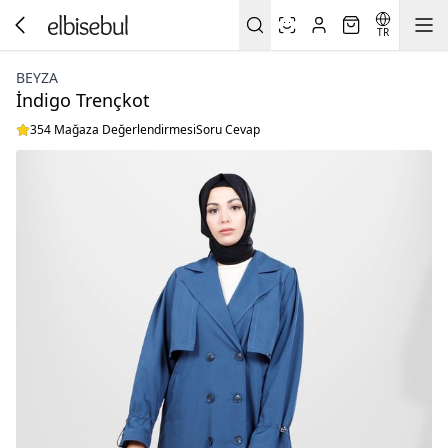
TR
BEYZA
İndigo Trençkot
354 Mağaza Değerlendirmesi
Soru Cevap