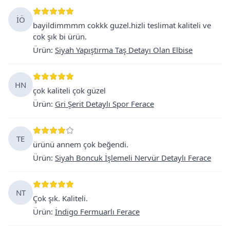
İÖ
bayildimmmm cokkk guzel.hizli teslimat kaliteli ve
cok şık bi ürün.
Ürün
:
Siyah Yapıştırma Taş Detayı Olan Elbise
HN
çok kaliteli çok güzel
Ürün
:
Gri Şerit Detaylı Spor Ferace
TE
ürünü annem çok beğendi.
Ürün
:
Siyah Boncuk İşlemeli Nervür Detaylı Ferace
NT
Çok şık. Kaliteli.
Ürün
:
İndigo Fermuarlı Ferace