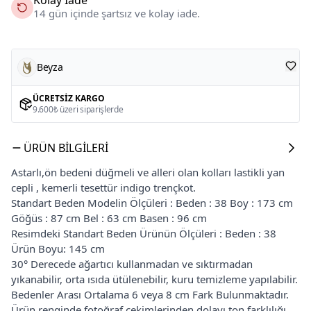
14 gün içinde şartsız ve kolay iade.
Beyza
ÜCRETSIZ KARGO
9.600₺ üzeri siparişlerde
ÜRÜN BILGILERI
Astarlı,ön bedeni düğmeli ve alleri olan kolları lastikli yan
cepli , kemerli tesettür indigo trençkot.
Standart Beden Modelin Ölçüleri : Beden : 38 Boy : 173 cm
Göğüs : 87 cm Bel : 63 cm Basen : 96 cm
Resimdeki Standart Beden Ürünün Ölçüleri : Beden : 38
Ürün Boyu: 145 cm
30° Derecede ağartıcı kullanmadan ve sıktırmadan
yıkanabilir, orta ısıda ütülenebilir, kuru temizleme yapılabilir.
Bedenler Arası Ortalama 6 veya 8 cm Fark Bulunmaktadır.
Ürün renginde fotoğraf çekimlerinden dolayı ton farklılığı